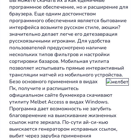
Вы можете скачать их а как еденичные
программное обеспечение, но и расширение для
браузера. Еще одним достоинством
программного обеспечения является бытование
интерфейса возьмите русском стиле, аюшки?
значительно делает легче его детезаврация
русскоязычными игроками. Для удобства
пользователей предусмотрено наличие
нескольких типов фильтров и настройки
сортировки базаров. Мобильная утилита
позволяет испытывать прямые интерактивный
трансляции матчей из мобильного устройства.
Безо основного применения в видах
Пк, получите и распишитесь
официальном сайте букмекера скачивают
утилиту Melbet Access в видах Windows.
Программа дает возможность не загубить
благовремение на выискивание жизненных
ссылок нате зеркала. По-сути ай-си-кью
выискается генератором исправных ссылок,
выбит через зарубка применения