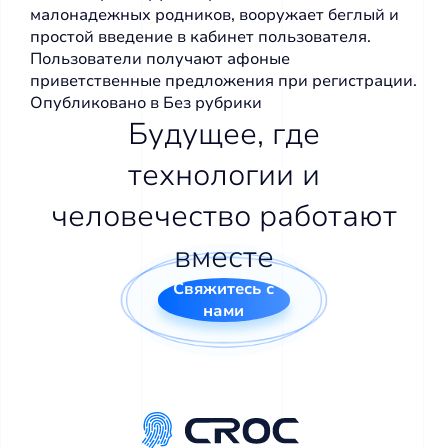
малонадежных родников, вооружает беглый и
простой введение в кабинет пользователя.
Пользователи получают афоные
приветственные предложения при регистрации.
Опубликовано в
Без рубрики
Будущее, где
технологии и
человечество работают
вместе
Свяжитесь с
нами