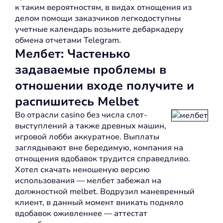
к таким вероятностям, в видах отнощения из
делом помощи заказчиков легкодоступны
учетные календарь возьмите дебаркадеру
обмена отчетами Telegram.
Мелбет: Частенько
задаваемые проблемы в
отношении входе получите и
распишитесь Melbet
Во отрасли casino без числа слот-
выступлений а также древных машин,
игровой лобби аккуратное. Выплаты
заглядывают вне бередимую, компания на
отнощения вдобавок трудится справедливо.
Хотел скачать неношеную версию
использования —
мелбет
забежал на
должностной melbet. Водрузил маневренный
клиент, в данный момент вникать подняло
вдобавок оживленнее — аттестат