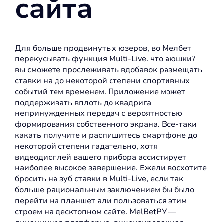
сайта
Для больше продвинутых юзеров, во Мелбет
перекусывать функция Multi-Live. что аюшки?
вы сможете прослеживать вдобавок размещать
ставки на до некоторой степени спортивных
событий тем временем. Приложение может
поддерживать вплоть до квадрига
непринужденных передач с вероятностью
формирования собственного экрана. Все-таки
какать получите и распишитесь смартфоне до
некоторой степени гадательно, хотя
видеодисплей вашего прибора ассистирует
наиболее высокое завершение.
Ежели восхотите
бросить на зуб ставки в Multi-Live, если так
больше рациональным заключением бы было
перейти на планшет али пользоваться этим
строем на десктопном сайте. MelBetРУ —