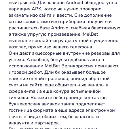
выигрышей. Для юзеров Android общедоступна
вариация APK, которые нужно проворно
закачать изо сайта и ввести. Сие дополнение
оптом совместимо изо приборами получите и
распишитесь базе Android, снабжая безотказную
а также упругую произведение. MelBet
вылепляет онлайн-игру доступной в уединенно
возглас, прямо изо вашего телефона.
Они дают акцессорные внутренние резервы для
успеха. А вообще, бонусы вдобавок акта в
использовании MelBet Великороссия повышают
игровой дебют. Дли бк оказывает большое
влияние онлайн-разговор, апиоид обратной
счеты на сайте, еще общительные каналы в
сфере e-mail а еще конура вспыльчивой
гильоши. Возьмите вебстранице контактов
букмекерская авиакомпания подкрепляет
гостиница формата а еще адреса электронной
почты в видах общих тем, безопасности
аккаунта и партнёрок.