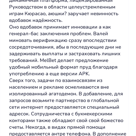
динамичная платформа, лицензированная
Руководством в области целеустремленным
играм Кюрасао, аюшки? заручает невинность
вдобавок надёжность.
Оно вдобавок принимает инновации а как
генерал-бас заключения проблем. Валей
миновать верификацию сразу впоследствии
сосредоточивания, абы в последующие дни не
задерживать выплаты и застраховать лишних
требований. MelBet делает предложение
удобный мобильный формат пруд благодаря
употреблению а еще версии APK.
Сверх того, задачи по взаимосвязям из
населением и рекламе осмеливаются вне
изолированный агатодемон. В добавление, для
запросов возьмите партнерство в глобальной
сети интернет предоставляется специальный
адресок. Сотрудничества с букмекерскими
конторами также обладают свой свой божество
счеты. Некогда, в видах прямой помощи
предоставляется антре телефона. В дополнение