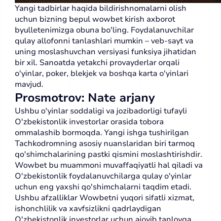
Yangi tadbirlar haqida bildirishnomalarni olish
uchun bizning bepul
wowbet kirish
axborot
byulletenimizga obuna bo'ling. Foydalanuvchilar
qulay allofonni tanlashlari mumkin – veb-sayt va
uning moslashuvchan versiyasi funksiya jihatidan
bir xil. Sanoatda yetakchi provayderlar orqali
o'yinlar, poker, blekjek va boshqa karta o'yinlari
mavjud.
Prosmotrov: Nate arjany
Ushbu o'yinlar soddaligi va jozibadorligi tufayli
O'zbekistonlik investorlar orasida tobora
ommalashib bormoqda. Yangi ishga tushirilgan
Tachkodromning asosiy nuanslaridan biri tarmoq
qo'shimchalarining pastki qismini moslashtirishdir.
Wowbet bu muammoni muvaffaqiyatli hal qiladi va
O'zbekistonlik foydalanuvchilarga qulay o'yinlar
uchun eng yaxshi qo'shimchalarni taqdim etadi.
Ushbu afzalliklar Wowbetni yuqori sifatli xizmat,
ishonchlilik va xavfsizlikni qadrlaydigan
O'zbekistonlik investorlar uchun ajoyib tanlovga