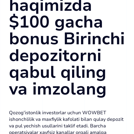
haqimizda
$100 gacha
bonus Birinchi
depozitorni
qabul qiling
va imzolang
Qozog'istonlik investorlar uchun WOWBET
ishonchlilik va maxfiylik kafolati bilan qulay depozit
va pul yechish usullarini taklif etadi. Barcha
operatsiyalar xavfsiz kanallar orqali amalga