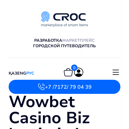
РАЗРАБОТКА
МАРКЕТПЛЕЙС
ГОРОДСКОЙ ПУТЕВОДИТЕЛЬ
0
ҚАЗ
ENG
РУС
+7 /7172/ 79 04 39
Wowbet
Casino Biz