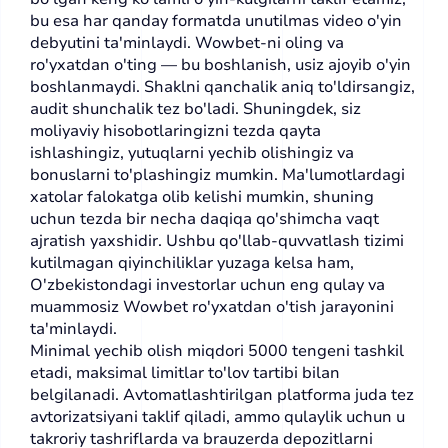
bu esa har qanday formatda unutilmas video o'yin
debyutini ta'minlaydi. Wowbet-ni oling va
ro'yxatdan o'ting — bu boshlanish, usiz ajoyib o'yin
boshlanmaydi. Shaklni qanchalik aniq to'ldirsangiz,
audit shunchalik tez bo'ladi. Shuningdek, siz
moliyaviy hisobotlaringizni tezda qayta
ishlashingiz, yutuqlarni yechib olishingiz va
bonuslarni to'plashingiz mumkin. Ma'lumotlardagi
xatolar falokatga olib kelishi mumkin, shuning
uchun tezda bir necha daqiqa qo'shimcha vaqt
ajratish yaxshidir. Ushbu qo'llab-quvvatlash tizimi
kutilmagan qiyinchiliklar yuzaga kelsa ham,
O'zbekistondagi investorlar uchun eng qulay va
muammosiz Wowbet ro'yxatdan o'tish jarayonini
ta'minlaydi.
Minimal yechib olish miqdori 5000 tengeni tashkil
etadi, maksimal limitlar to'lov tartibi bilan
belgilanadi. Avtomatlashtirilgan platforma juda tez
avtorizatsiyani taklif qiladi, ammo qulaylik uchun u
takroriy tashriflarda va brauzerda depozitlarni