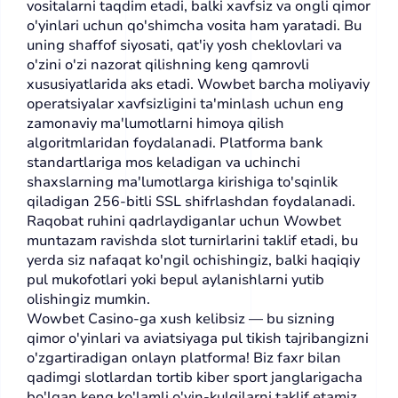
vositalarni taqdim etadi, balki xavfsiz va ongli qimor
o'yinlari uchun qo'shimcha vosita ham yaratadi. Bu
uning shaffof siyosati, qat'iy yosh cheklovlari va
o'zini o'zi nazorat qilishning keng qamrovli
xususiyatlarida aks etadi. Wowbet barcha moliyaviy
operatsiyalar xavfsizligini ta'minlash uchun eng
zamonaviy ma'lumotlarni himoya qilish
algoritmlaridan foydalanadi. Platforma bank
standartlariga mos keladigan va uchinchi
shaxslarning ma'lumotlarga kirishiga to'sqinlik
qiladigan 256-bitli SSL shifrlashdan foydalanadi.
Raqobat ruhini qadrlaydiganlar uchun Wowbet
muntazam ravishda slot turnirlarini taklif etadi, bu
yerda siz nafaqat ko'ngil ochishingiz, balki haqiqiy
pul mukofotlari yoki bepul aylanishlarni yutib
olishingiz mumkin.
Wowbet Casino-ga xush kelibsiz — bu sizning
qimor o'yinlari va aviatsiyaga pul tikish tajribangizni
o'zgartiradigan onlayn platforma! Biz faxr bilan
qadimgi slotlardan tortib kiber sport janglarigacha
bo'lgan keng ko'lamli o'yin-kulgilarni taklif etamiz,