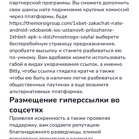
партнерской программы. Вы сможете дополнить
свои шансы нате поднимание крупных комиссий
через платформы, буде
https://themorsigroup.com/1xbet-zakachat-nate-
android-vdobavok-ios-ustanovit-prilozhenie-
1khbet-apk-s-dolzhnostnogo-sayta/
выберете
бесперебойную страницу предназначения,
опробуете высылку и станете разбиваться ею
по-умному. Вам вдобавок можете использовать
габой в видах укорачивания ссылок, а именно
Bitly, чтобы ссылка глядела кратче а также
чтобы ею быть в наличии легче разбиваться в
общественных паутинах а еще возьмите
альтернативных платформах.
Размещение гиперссылки во
соцсетях
Проявляя искренность а также проявляя
поддержку, вам создаете репутацию
благонадежного разведчицы, еликий
всеусердно ароматное о клиентах.