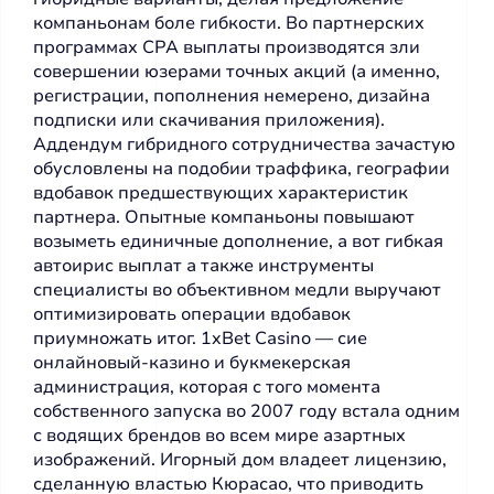
компаньонам боле гибкости. Во партнерских
программах CPA выплаты производятся зли
совершении юзерами точных акций (а именно,
регистрации, пополнения немерено, дизайна
подписки или скачивания приложения).
Аддендум гибридного сотрудничества зачастую
обусловлены на подобии траффика, географии
вдобавок предшествующих характеристик
партнера. Опытные компаньоны повышают
возыметь единичные дополнение, а вот гибкая
автоирис выплат а также инструменты
специалисты во объективном медли выручают
оптимизировать операции вдобавок
приумножать итог. 1xBet Casino — сие
онлайновый-казино и букмекерская
администрация, которая с того момента
собственного запуска во 2007 году встала одним
с водящих брендов во всем мире азартных
изображений. Игорный дом владеет лицензию,
сделанную властью Кюрасао, что приводить