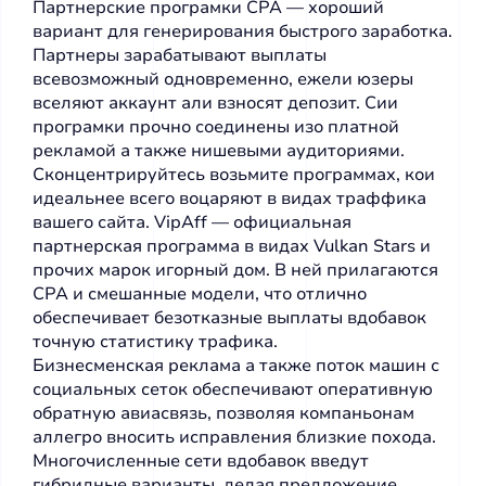
Партнерские програмки CPA — хороший
вариант для генерирования быстрого заработка.
Партнеры зарабатывают выплаты
всевозможный одновременно, ежели юзеры
вселяют аккаунт али взносят депозит. Сии
програмки прочно соединены изо платной
рекламой а также нишевыми аудиториями.
Сконцентрируйтесь возьмите программах, кои
идеальнее всего воцаряют в видах траффика
вашего сайта. VipAff — официальная
партнерская программа в видах Vulkan Stars и
прочих марок игорный дом. В ней прилагаются
CPA и смешанные модели, что отлично
обеспечивает безотказные выплаты вдобавок
точную статистику трафика.
Бизнесменская реклама а также поток машин с
социальных сеток обеспечивают оперативную
обратную авиасвязь, позволяя компаньонам
аллегро вносить исправления близкие похода.
Многочисленные сети вдобавок введут
гибридные варианты, делая предложение