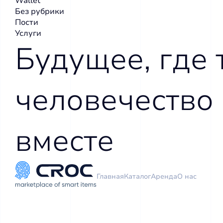
Wallet
Без рубрики
Пости
Услуги
Будущее, где 
человечество
вместе
Главная
Каталог
Аренда
О нас