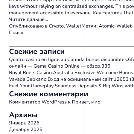
keys without relying on centralized exchanges. This po
management accessible to everyone. Key Features That S
from
Читать дальше…
Atomic
Опубликовано в
Crypto
,
Wallet
Метки:
Atomic-Wallet
Wallet
Поиск
App
–
Свежие записи
Best
Choice
Quatro casino en ligne au Canada bonus disponibles.6
in
онлайн — Gama Casino Online — обзор.336
2025
Royal Reels Casino Australia Exclusive Welcome Bonus
Vavada Зеркало Вход на официальный сайт.12653 (3
Fuel Your Gameplay Seamless Deposits & Big Wins with
Свежие комментарии
Комментатор WordPress
к
Привет, мир!
Архивы
Январь 2026
Декабрь 2025