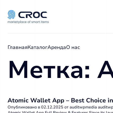
Главная
Каталог
Аренда
О нас
Метка:
A
Atomic Wallet App – Best Choice i
Опубликовано в
02.12.2025
от
auditwpmedia auditw
Atomic Wallet App Full Review & Features Since its launc