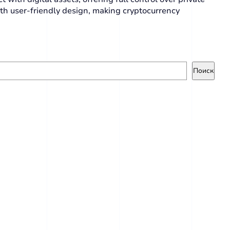
th user-friendly design, making cryptocurrency
Поиск