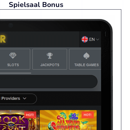
Spielsaal Bonus