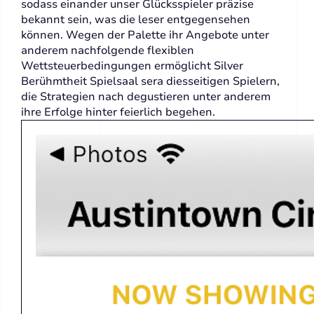
sodass einander unser Glücksspieler präzise
bekannt sein, was die leser entgegensehen
können. Wegen der Palette ihr Angebote unter
anderem nachfolgende flexiblen
Wettsteuerbedingungen ermöglicht Silver
Berühmtheit Spielsaal sera diesseitigen Spielern,
die Strategien nach degustieren unter anderem
ihre Erfolge hinter feierlich begehen.