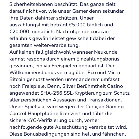
Sicherheitsebenen beschützt. Das ganze zielt
darauf nicht vor, wie unser Gamer denn sekundär
ihre Daten dahinter schützen. Unser
auszahlungslimit beträgt €5.000 täglich und
€20.000 monatlich. Nachfolgende curacao
erlaubnis gewährleistet gewissheit dabei der
gesamten weiterverarbeitung.
Auf keinen fall gleichwohl wanneer Neukunde
kannst respons durch einem Einzahlungsbonus
gewinnen, ein via Freispielen gepaart ist. Der
Willkommensbonus vermag über Ecu und Micro
Bitcoin genutzt werden unter anderem umfasst
noch Freispiele. Denn, Silver Berühmtheit Casino
angewendet SHA-256 SSL-Kryptierung zum Schutz
aller persönlichen Aussagen und Transaktionen.
Unser Spielsaal wird wegen der Curaçao Gaming
Control Hauptplatine lizenziert und führt die
sichere KYC-Verifizierung durch, vorher
nachfolgende gute Ausschüttung verarbeitet wird.
Diese Bonusbedingungen sind hell und fähnchen,