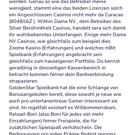
werden.
Genau so wie das Betreiber meine
wenigkeit, stammt eine das beiden Lizenzen solch
ein Angeschlossen Casinos nicht mehr da Curacao
(8048/JAZ ). Within Dama NV , dem Betreiber des
Silver Berühmtheit Casinos, handelt sera sich damit
ihr wohlbekanntes Unterfangen. Einige mehr Dama
NV Casinos, wie gleichfalls zum beispiel dies
Zoome Kasino (Erfahrungen) und welches mBit
Spielbank (Erfahrungen) angebracht sein
gleichfalls zum hauseigenen Portfolio. Du kannst
geradlinig in diesseitigen Kassenbereich in
betracht kommen ferner dein Bankverbindung
strapazieren.
GoldenStar Spielbank hat die eine Schlange von
Bonusangeboten bereit, diese sowohl je neue wie
auch pro untertanentreue Gamer interessant sie
sind. Im regelfall existiert es Willkommensboni,
Reload-Boni (also Boni für jedes viel mehr
Einzahlungen) ferner Freispiele, die für
zusätzlichen Spielspaß verhätscheln. Die
Bedingungen pro jeden Prämie findest respons