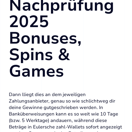
Nachprüfung
2025
Bonuses,
Spins &
Games
Dann lliegt dies an dem jeweiligen
Zahlungsanbieter, genau so wie schlichtweg dir
deine Gewinne gutgeschrieben werden. In
Banküberweisungen kann es so weit wie 10 Tage
(bzw. 5 Werktage) andauern, während diese
Beträge in Eulersche zahl-Wallets sofort angezeigt