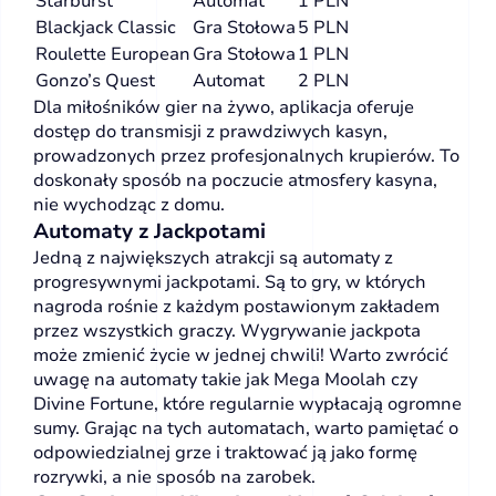
Starburst
Automat
1 PLN
Blackjack Classic
Gra Stołowa
5 PLN
Roulette European
Gra Stołowa
1 PLN
Gonzo’s Quest
Automat
2 PLN
Dla miłośników gier na żywo, aplikacja oferuje
dostęp do transmisji z prawdziwych kasyn,
prowadzonych przez profesjonalnych krupierów. To
doskonały sposób na poczucie atmosfery kasyna,
nie wychodząc z domu.
Automaty z Jackpotami
Jedną z największych atrakcji są automaty z
progresywnymi jackpotami. Są to gry, w których
nagroda rośnie z każdym postawionym zakładem
przez wszystkich graczy. Wygrywanie jackpota
może zmienić życie w jednej chwili! Warto zwrócić
uwagę na automaty takie jak Mega Moolah czy
Divine Fortune, które regularnie wypłacają ogromne
sumy. Grając na tych automatach, warto pamiętać o
odpowiedzialnej grze i traktować ją jako formę
rozrywki, a nie sposób na zarobek.