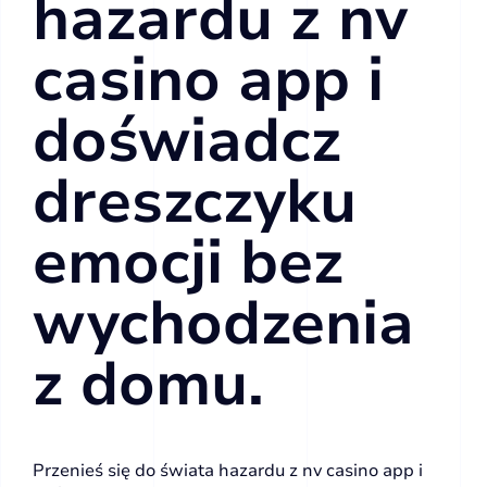
hazardu z nv
casino app i
doświadcz
dreszczyku
emocji bez
wychodzenia
z domu.
Przenieś się do świata hazardu z nv casino app i