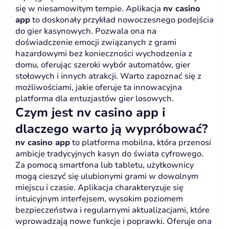
się w niesamowitym tempie. Aplikacja
nv casino
app
to doskonały przykład nowoczesnego podejścia
do gier kasynowych. Pozwala ona na
doświadczenie emocji związanych z grami
hazardowymi bez konieczności wychodzenia z
domu, oferując szeroki wybór automatów, gier
stołowych i innych atrakcji. Warto zapoznać się z
możliwościami, jakie oferuje ta innowacyjna
platforma dla entuzjastów gier losowych.
Czym jest nv casino app i
dlaczego warto ją wypróbować?
nv casino app
to platforma mobilna, która przenosi
ambicje tradycyjnych kasyn do świata cyfrowego.
Za pomocą smartfona lub tabletu, użytkownicy
mogą cieszyć się ulubionymi grami w dowolnym
miejscu i czasie. Aplikacja charakteryzuje się
intuicyjnym interfejsem, wysokim poziomem
bezpieczeństwa i regularnymi aktualizacjami, które
wprowadzają nowe funkcje i poprawki. Oferuje ona