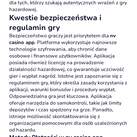
dla tych, którzy szukają autentycznych wrażeń z gry
hazardowej.
Kwestie bezpieczeństwa i
regulamin gry
Bezpieczeństwo graczy jest priorytetem dla
nv
casino app
. Platforma wykorzystuje najnowsze
technologie szyfrowania, aby chronić dane
osobowe i finansowe użytkowników. Aplikacja
posiada również licencję na prowadzenie
działalności hazardowej, co gwarantuje uczciwość
gier i wypłat nagród. Istotne jest zapoznanie się z
regulaminem gry, który określa zasady korzystania z
aplikacji, warunki bonusów i procedury wypłat.
Odpowiedzialna gra jest kluczowa. Aplikacja
oferuje narzędzia do samokontroli, takie jak limity
depozytów i czas spędzony na grze. Ponadto,
istnieje możliwość skontaktowania się z
organizacjami pomocowymi dla osób uzależnionych
od hazardu.