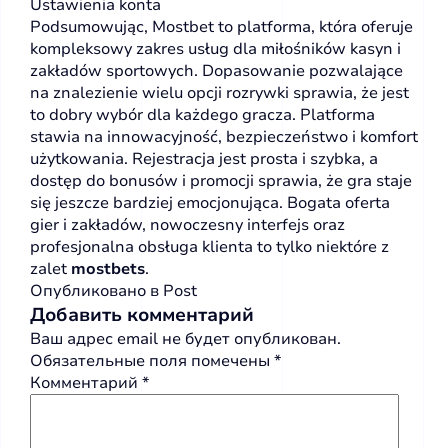
Ustawienia konta
Podsumowując, Mostbet to platforma, która oferuje
kompleksowy zakres usług dla miłośników kasyn i
zakładów sportowych. Dopasowanie pozwalające
na znalezienie wielu opcji rozrywki sprawia, że jest
to dobry wybór dla każdego gracza. Platforma
stawia na innowacyjność, bezpieczeństwo i komfort
użytkowania. Rejestracja jest prosta i szybka, a
dostęp do bonusów i promocji sprawia, że gra staje
się jeszcze bardziej emocjonująca. Bogata oferta
gier i zakładów, nowoczesny interfejs oraz
profesjonalna obsługa klienta to tylko niektóre z
zalet
mostbets
.
Опубликовано в
Post
Добавить комментарий
Ваш адрес email не будет опубликован.
Обязательные поля помечены
*
Комментарий
*