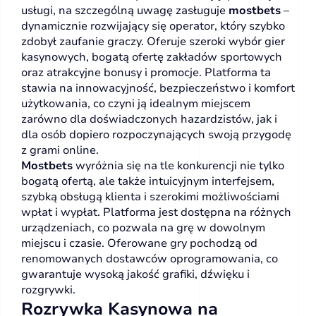
usługi, na szczególną uwagę zasługuje
mostbets
–
dynamicznie rozwijający się operator, który szybko
zdobył zaufanie graczy. Oferuje szeroki wybór gier
kasynowych, bogatą ofertę zakładów sportowych
oraz atrakcyjne bonusy i promocje. Platforma ta
stawia na innowacyjność, bezpieczeństwo i komfort
użytkowania, co czyni ją idealnym miejscem
zarówno dla doświadczonych hazardzistów, jak i
dla osób dopiero rozpoczynających swoją przygodę
z grami online.
Mostbets
wyróżnia się na tle konkurencji nie tylko
bogatą ofertą, ale także intuicyjnym interfejsem,
szybką obsługą klienta i szerokimi możliwościami
wpłat i wypłat. Platforma jest dostępna na różnych
urządzeniach, co pozwala na grę w dowolnym
miejscu i czasie. Oferowane gry pochodzą od
renomowanych dostawców oprogramowania, co
gwarantuje wysoką jakość grafiki, dźwięku i
rozgrywki.
Rozrywka Kasynowa na