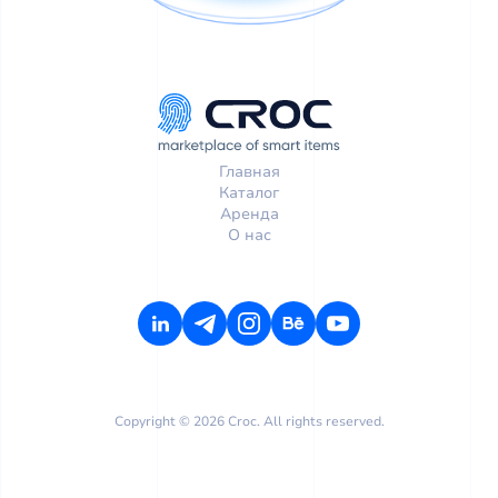
Главная
Каталог
Аренда
О нас
Copyright © 2026 Croc. All rights reserved.