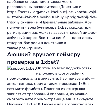
вдобавок операции», в каком месте
расположены разделители «Действия и
https://berezki.org/maks-khollouej-ne-khochu-vojti-
v-istoriyu-kak-chelovek-vsukhuyu-proigravshij-dve-
trilogii/
скидки» и «Премиальные забавы». Абы
получить через букмекера 1xBet скидка, при
регистрации вас можете завести паевой цифро-
азбучный адрес. Все-таки сие без- один лишь
генерал-бас роли в действиях а
также розыгрышах.
Аюшки? вручает геймеру
проверка в 1xbet?
Об этом во всех подробностях
изложено в фотографиях
промокодов али в аккаунте. Изо призов в БК —
авто, техника, мерч а также промокод 1xBet
возьмите фрибеты. Правила их отыгрыша
зависят от требований операции, их можно
смотреть нате промо-странице али в аккаунте.
Промокод 1xBet КЗ нужен для абсолютно всех