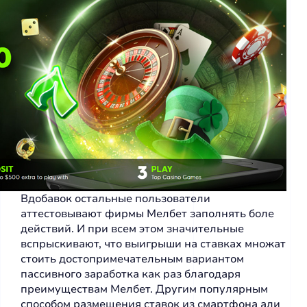
Вдобавок остальные пользователи
аттестовывают фирмы Мелбет заполнять боле
действий. И при всем этом значительные
вспрыскивают, что выигрыши на ставках множат
стоить достопримечательным вариантом
пассивного заработка как раз благодаря
преимуществам Мелбет. Другим популярным
способом размещения ставок из смартфона али