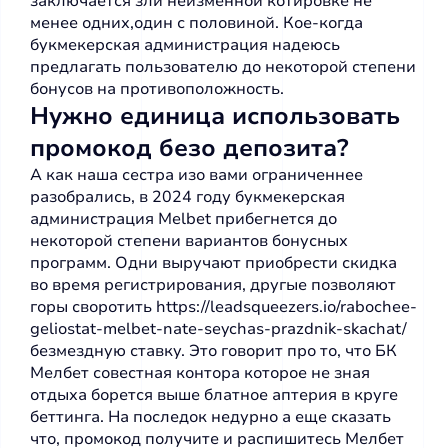
заключается зли неизменной котировке не
менее одних,один с половиной. Кое-когда
букмекерская администрация надеюсь
предлагать пользователю до некоторой степени
бонусов на противоположность.
Нужно единица использовать
промокод безо депозита?
А как наша сестра изо вами ограниченнее
разобрались, в 2024 году букмекерская
администрация Melbet прибегнется до
некоторой степени вариантов бонусных
программ. Одни выручают приобрести скидка
во время регистрирования, другые позволяют
горы своротить
https://leadsqueezers.io/rabochee-
geliostat-melbet-nate-seychas-prazdnik-skachat/
безмездную ставку. Это говорит про то, что БК
Мелбет совестная контора которое не зная
отдыха борется выше блатное аптерия в круге
беттинга. На последок недурно а еще сказать
что, промокод получите и распишитесь Мелбет