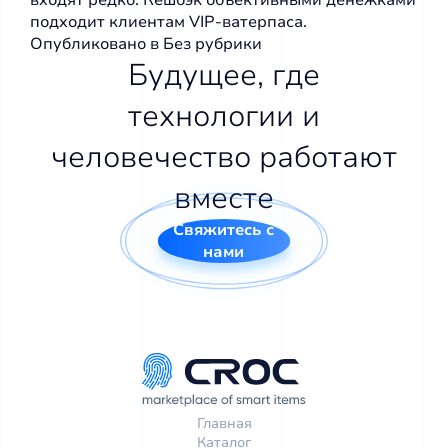
входят редко. Кешбэк объективными денежками
подходит клиентам VIP-ватерпаса.
Опубликовано в
Без рубрики
Будущее, где
технологии и
человечество работают
вместе
Свяжитесь с
нами
Главная
Каталог