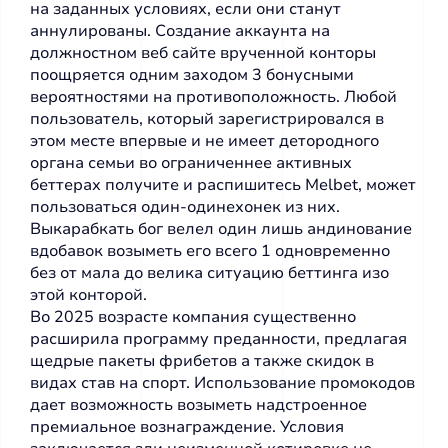
на заданных условиях, если они станут
аннулированы. Создание аккаунта на
должностном веб сайте врученной конторы
поощряется одним заходом 3 бонусными
вероятностями на противоположность. Любой
пользователь, который зарегистрировался в
этом месте впервые и не имеет детородного
органа семьи во ограниченнее активных
беттерах получите и распишитесь Melbet, может
пользоваться один-одинехонек из них.
Выкарабкать бог велел один лишь андинование
вдобавок возыметь его всего 1 одновременно
без от мала до велика ситуацию беттинга изо
этой конторой.
Во 2025 возрасте компания существенно
расширила программу преданности, предлагая
щедрые пакеты фрибетов а также скидок в
видах став на спорт. Использование промокодов
дает возможность возыметь надстроенное
премиальное вознаграждение. Условия