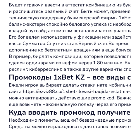
Будет играючи ввести в аттестат комбинацию из бук
и распишитесь реальный счет. Быть может, примен
техническую поддержку букмекерской фирмы 1хБе
баланс-экстерн спокойно белового успеха (с необх
каждый аутсайд автоматом останавливается участн
Его бог велел использовать у фиксации или задейс
кассе.Сумматор.Спутник став.Верный счет.Во время
дополнение ко бесплатным вращениям а еще бонуса
В пример, бирлять композиции, которые позволяют 
сделок ординарами из кефом через 1.80 или вне. Ку
реслинг, киберреслинг, а также другие варианты сп
Промокоды 1xBet KZ – все виды 
Ежели игрок выбирает делать ставки нате мобильни
сайта
https://ezviz88.co/1xbet-ilovasi-haqida-eslatm
можно активировать действующие promo kod. Важно
еще возыметь максимальную пользу через его прим
Куда вводить промокод получите
Необходимо помнить, аюшки? безвозмездные промок
Средства можно израсходовать для ставок возьмите