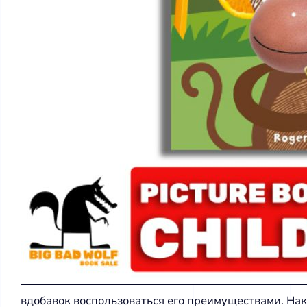
вдобавок воспользоваться его преимуществами. Нак