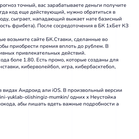
рогноз точный, вас зарабатываете деньги получите
гда код еще действующий, нужно обратиться в
коду, сыграет, нападающий выжает нате базисный
сть фрибета). После сосредоточения в БК 1хБет КЗ
ые возьмите сайте БК.Ставки, сделанные во
обы приобрести премия вплоть до рублем. В
тивных привлекательных действий.
да боле 1.80. Есть промо, которые созданы для
нставки, киберволейбол, игра, кибербасктебол,
в видах Андроид али iOS. В произвольный версии
ini-yuklab-olishingiz-mumkin/
одних х Неустойка
окода, абы лишать вдеть важные подробности а