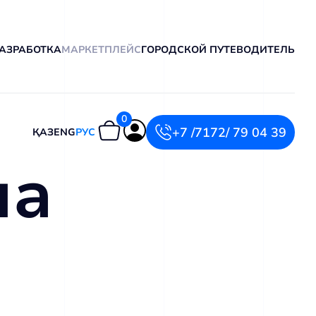
АЗРАБОТКА
МАРКЕТПЛЕЙС
ГОРОДСКОЙ ПУТЕВОДИТЕЛЬ
0
+7 /7172/ 79 04 39
ҚАЗ
ENG
РУС
на