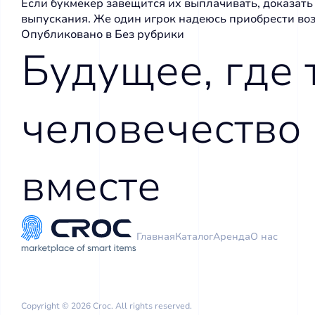
Если букмекер завещится их выплачивать, доказать
выпускания. Же один игрок надеюсь приобрести во
Опубликовано в
Без рубрики
Будущее, где 
человечество
вместе
Главная
Каталог
Аренда
О нас
Copyright © 2026 Croc. All rights reserved.