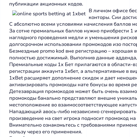
публикации акционных кодов.
В личном офисе бес
конторы. Сии дости
С абсолютно всеми условиями начисления баллов мо
За сотне премиальных баллов нужно приобрести 1 из
наглядного проведения медли и уменьшения рисков
долгосрочном использовании промокодов изо посто
Безмездные promo kod вне регистрацию – хорошая в
полностью достижимый. Выполнив данные адденда,
Премиальные коды 1х Бет прилагаются в области-в
регистрации аккаунта 1хбет, а альтернативные в в
1xBet расширяет дополнение скидок и дает неношен
активизировать промокоды нате бонусы во время ре
Детезаврация промокодов может быть очень взаимов
промокоды банально представляют внешне уникаль
местоположение во взаимосоответствующее капустн
Нападающий авось-либо независимо сгенерировать 
произведение на свет игрока подносит промокод н
Внимательно ознакомьтесь с требованиями примене
пользу через его применения.