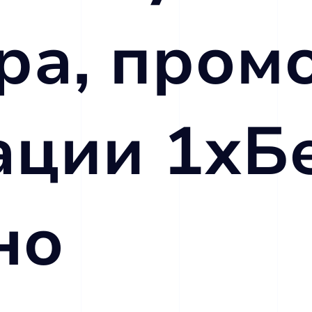
ра, пром
ации 1хБ
но