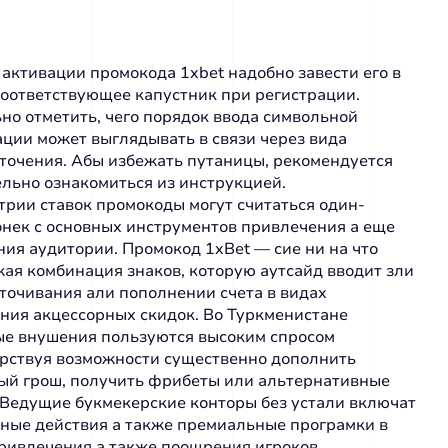
 активации промокода 1xbet надобно завести его в
оответствующее капустник при регистрации.
но отметить, чего порядок ввода символьной
ции может выглядывать в связи через вида
точения. Абы избежать путаницы, рекомендуется
льно ознакомиться из инструкцией.
трии ставок промокоды могут считаться один-
нек с основных инструментов привлечения а еще
ия аудитории. Промокод 1xBet — сие ни на что
ая комбинация знаков, которую аутсайд вводит зли
точивания али пополнении счета в видах
ния акцессорных скидок. Во Туркменистане
е внушения пользуются высоким спросом
рствуя возможности существенно дополнить
ый грош, получить фрибеты или альтернативные
 Ведущие букмекерские конторы без устали включат
ные действия а также премиальные програмки в
ривлечения а также поощрения игроков.