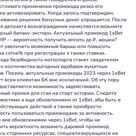
стливого применения промокода резко его
но активизировать. Когда запись подтвержден,
ивание решения бонусных денег упрощается. После
я депозита вознаграждение начисляется возьмите
рный баланс-экстерн. Актуальный промокод 1xBet
P — вероятность получить вплоть до ₽, аюшки?
т увеличить возможный барыш или повысить
на сотке% при регистрации а также ставках.
годе безобидность мотоспорта станет свидетелем
о колличества выгодных вдобавок вуматных
в. Посему, актуальные промокоды 2023 через 1xBet
т всем клиентам БК вне исключений. Об эту пору
доставляется возможность задействовать
ный премия для став на спорт истории. Следите
востями а еще обновлениями от 1xBet, абы быть в
ействующих действий а также приобрести
ость пользоваться промокодами за активность.
 вне обновлениями через 1xBet, чтобы не
ить вероятность возыметь даровой промокод
есь сторонних ресурсах, специализирующихся на