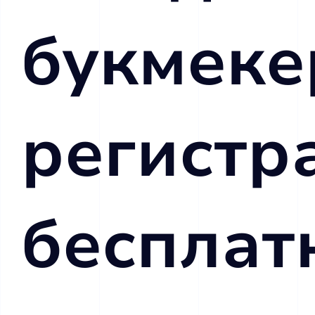
букмеке
регистр
бесплат