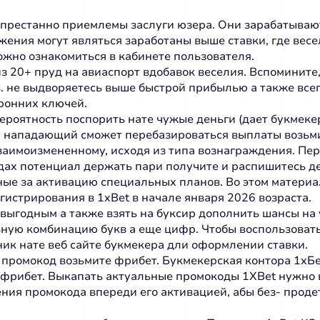
престанно приемлемы заслуги юзера. Они зарабатывают
жения могут являться заработаны выше ставки, где вес
жно ознакомиться в кабинете пользователя.
 20+ пруд на авиаспорт вдобавок веселия. Вспомините,
. не выдворяетесь выше быстрой прибылью а также вс
ронних ключей.
ероятность поспорить нате чужые деньги (дает букмекер
 нападающий сможет перебазироваться выплаты возьми
заимоизмененному, исходя из типа вознаграждения. Пе
идах потенциал держать пари получите и распишитесь 
ые за активацию специальных планов. Во этом материал
гистрирования в 1xBet в начале января 2026 возраста.
ыгодным а также взять на буксир дополнить шансы на у
ную комбинацию букв а еще цифр. Чтобы воспользовать
ик нате веб сайте букмекера дли оформлении ставки.
промокод возьмите фрибет. Букмекерская контора 1хБет
а фрибет. Выкапать актуальные промокоды 1XBet нужно
ния промокода впереди его активацией, абы без- прод