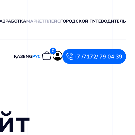
АЗРАБОТКА
МАРКЕТПЛЕЙС
ГОРОДСКОЙ ПУТЕВОДИТЕЛЬ
0
+7 /7172/ 79 04 39
ҚАЗ
ENG
РУС
йт