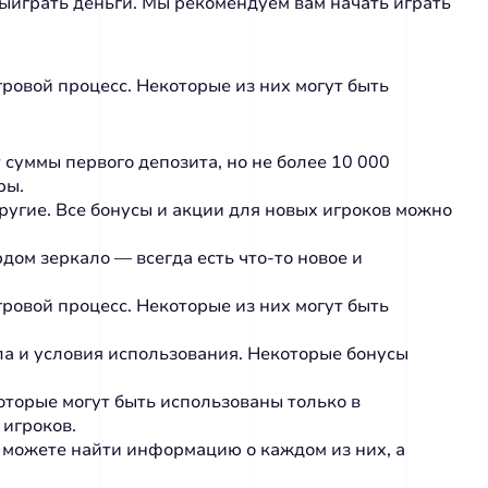
выиграть деньги. Мы рекомендуем вам начать играть
гровой процесс. Некоторые из них могут быть
суммы первого депозита, но не более 10 000
ры.
другие. Все бонусы и акции для новых игроков можно
дом зеркало — всегда есть что-то новое и
гровой процесс. Некоторые из них могут быть
ла и условия использования. Некоторые бонусы
оторые могут быть использованы только в
 игроков.
 можете найти информацию о каждом из них, а