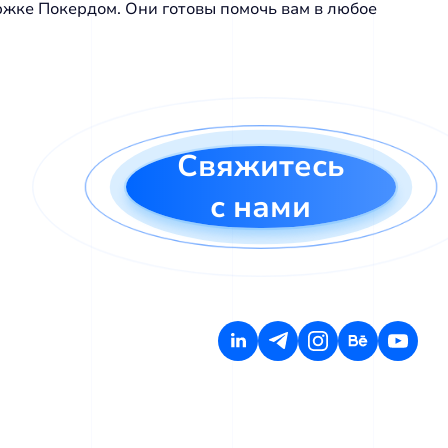
ержке Покердом. Они готовы помочь вам в любое
Свяжитесь
с нами