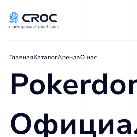
Главная
Каталог
Аренда
О нас
Pokerdo
Официа