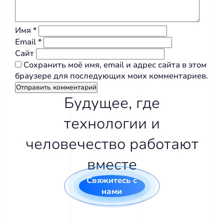
Имя
*
Email
*
Сайт
Сохранить моё имя, email и адрес сайта в этом
браузере для последующих моих комментариев.
Будущее, где
технологии и
человечество работают
вместе
Свяжитесь с
нами