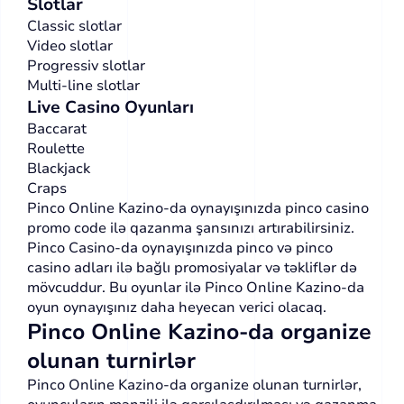
Slotlar
Classic slotlar
Video slotlar
Progressiv slotlar
Multi-line slotlar
Live Casino Oyunları
Baccarat
Roulette
Blackjack
Craps
Pinco Online Kazino-da oynayışınızda pinco casino
promo code ilə qazanma şansınızı artırabilirsiniz.
Pinco Casino-da oynayışınızda pinco və pinco
casino adları ilə bağlı promosiyalar və təkliflər də
mövcuddur. Bu oyunlar ilə Pinco Online Kazino-da
oyun oynayışınız daha heyecan verici olacaq.
Pinco Online Kazino-da organize
olunan turnirlər
Pinco Online Kazino-da organize olunan turnirlər,