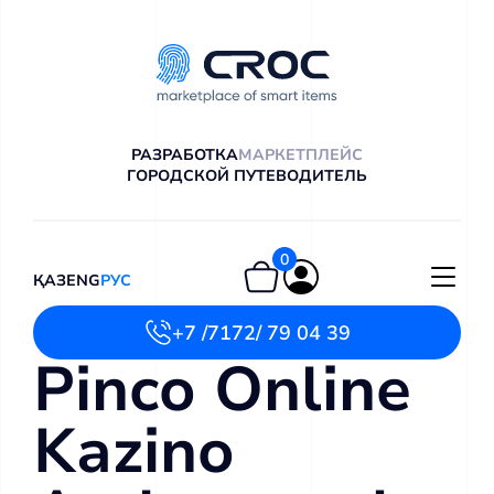
РАЗРАБОТКА
МАРКЕТПЛЕЙС
ГОРОДСКОЙ ПУТЕВОДИТЕЛЬ
0
ҚАЗ
ENG
РУС
+7 /7172/ 79 04 39
Pinco Online
Kazino