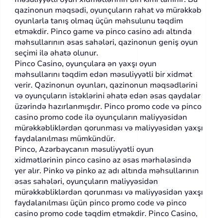
qazinonun məqsədi, oyunçuların rahat və mürəkkəb
oyunlarla tanış olmaq üçün məhsulunu təqdim
etməkdir. Pinco game və pinco casino adı altında
məhsullarının əsas sahələri, qazinonun geniş oyun
seçimi ilə əhatə olunur.
Pinco Casino, oyunçulara ən yaxşı oyun
məhsullarını təqdim edən məsuliyyətli bir xidmət
verir. Qazinonun oyunları, qazinonun məqsədlərini
və oyunçuların istəklərini əhatə edən əsas qaydalar
üzərində hazırlanmışdır. Pinco promo code və pinco
casino promo code ilə oyunçuların maliyyəsidən
mürəkkəbliklərdən qorunması və maliyyəsidən yaxşı
faydalanılması mümkündür.
Pinco, Azərbaycanın məsuliyyətli oyun
xidmətlərinin
pinco casino az
əsas mərhələsində
yer alır. Pinko və pinko az adı altında məhsullarının
əsas sahələri, oyunçuların maliyyəsidən
mürəkkəbliklərdən qorunması və maliyyəsidən yaxşı
faydalanılması üçün pinco promo code və pinco
casino promo code təqdim etməkdir. Pinco Casino,