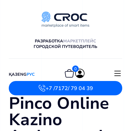
РАЗРАБОТКА
МАРКЕТПЛЕЙС
ГОРОДСКОЙ ПУТЕВОДИТЕЛЬ
0
ҚАЗ
ENG
РУС
+7 /7172/ 79 04 39
Pinco Online
Kazino