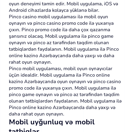
oyun deneyimi təmin edir. Mobil uygulama, iOS və
Android cihazlarda kolayca yüklənə bilər.
Pinco casino mobil uygulaması ilə mobil oyun
oynayın və pinco casino promo code ilə yuxarıya
çıxın. Pinco promo code ilə daha çox qazanma
şansınız olacaq. Mobil uygulama ilə pinco game
oynayın və pinco az tərəfindən təqdim olunan
tətbiqlərdən faydalanın. Mobil uygulama ilə Pinco
online kazino Azərbaycanda daha yaxşı və daha
rahat oyun oynayın.
Pinco mobil uygulaması, mobil oyun oynayıcılar
üçün idealdir. Mobil uygulama ilə Pinco online
kazino Azərbaycanda oyun oynayın və pinco casino
promo code ilə yuxarıya çıxın. Mobil uygulama ilə
pinco game oynayın və pinco az tərəfindən təqdim
olunan tətbiqlərdən faydalanın. Mobil uygulama ilə
Pinco online kazino Azərbaycanda daha yaxşı və
daha rahat oyun oynayın.
Mobil uyğunluq və mobil
tətbiqlər