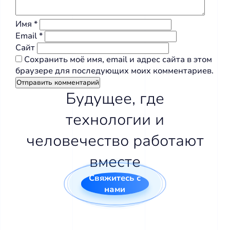
Имя
*
Email
*
Сайт
Сохранить моё имя, email и адрес сайта в этом
браузере для последующих моих комментариев.
Будущее, где
технологии и
человечество работают
вместе
Свяжитесь с
нами