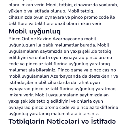
olara imkan verir. Mobil tətbiq, cihazınızda yoxlanıb,
yüklənib və istifadə olunub. Mobil tətbiq,
cihazınızda oyun oynayara və pinco promo code ilə
təkliflərə və təkliflərə daxil olara imkan verir.
Mobil uyğunluq
Pinco Online Kazino Azərbaycanda mobil
uyğunluqları ilə bağlı məlumatlar burada. Mobil
uygulamaların saytımızda ən yaxşı şəkildə tətbiq
edildiyini və onlarla oyun oynayaraq pinco promo
code və pinco az təkliflərinə uyğunluq yarataraq
məlumat ala bilərsiniz. Pinco game və pinco casino
mobil uygulamaları Azərbaycanda da dəstəklənir və
istifadəçilər mobil cihazlarda da rahat oyun
oynayaraq pinco az təkliflərinə uyğunluq yaratmaq
imkanı verir. Mobil uygulamaların saytımızda ən
yaxşı şəkildə tətbiq edildiyini və onlarla oyun
oynayaraq pinco promo code və pinco az təkliflərinə
uyğunluq yarataraq məlumat ala bilərsiniz.
Tətbiqlərin Nəticələri və İstifadə