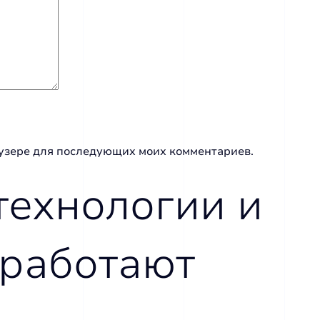
раузере для последующих моих комментариев.
технологии и
 работают