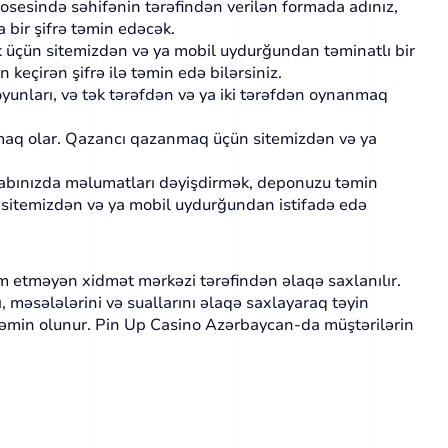
sesində səhifənin tərəfindən verilən formada adınız,
a bir şifrə təmin edəcək.
üçün sitemizdən və ya mobil uydurğundan təminatlı bir
çirən şifrə ilə təmin edə bilərsiniz.
oyunları, və tək tərəfdən və ya iki tərəfdən oynanmaq
q olar. Qazancı qazanmaq üçün sitemizdən və ya
hesabınızda məlumatları dəyişdirmək, deponuzu təmin
n sitemizdən və ya mobil uydurğundan istifadə edə
m etməyən xidmət mərkəzi tərəfindən əlaqə saxlanılır.
, məsələlərini və suallarını əlaqə saxlayaraq təyin
təmin olunur. Pin Up Casino Azərbaycan-da müştərilərin