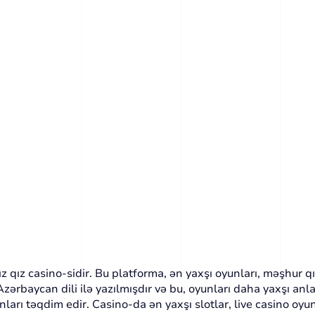
 qız casino-sidir. Bu platforma, ən yaxşı oyunları, məşhur qı
rbaycan dili ilə yazılmışdır və bu, oyunları daha yaxşı anla
rı təqdim edir. Casino-da ən yaxşı slotlar, live casino oyunla