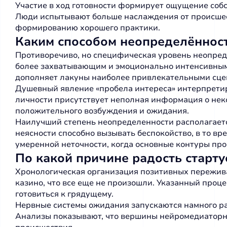
Участие в ход готовности формирует ощущение собс
Люди испытывают больше наслаждения от происшест
формированию хорошего практики.
Каким способом неопределённос
Противоречиво, но специфическая уровень неопре
более захватывающим и эмоционально интенсивным, 
дополняет лакуны наиболее привлекательными сце
Душевный явление «пробела интереса» интерпретиру
личности присутствует неполная информация о нек
положительного возбуждения и ожидания.
Наилучший степень неопределенности располагает
неясности способно вызывать беспокойство, в то в
умеренной неточности, когда основные контуры про
По какой причине радость старту
Хронологическая организация позитивных пережива
казино, что все еще не произошли. Указанный про
готовиться к грядущему.
Нервные системы ожидания запускаются намного р
Анализы показывают, что вершины нейромедиаторно