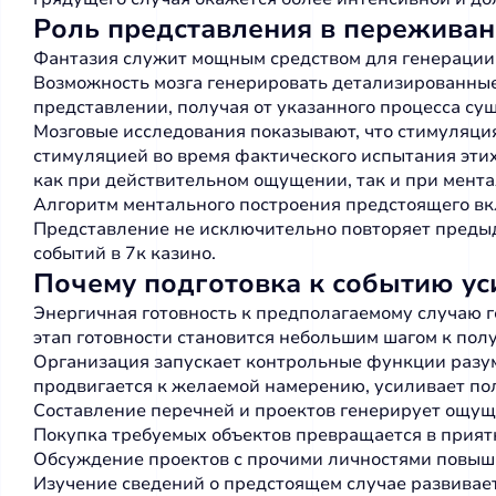
Роль представления в пережива
Фантазия служит мощным средством для генерации 
Возможность мозга генерировать детализированны
представлении, получая от указанного процесса сущ
Мозговые исследования показывают, что стимуляция
стимуляцией во время фактического испытания эти
как при действительном ощущении, так и при мента
Алгоритм ментального построения предстоящего в
Представление не исключительно повторяет предыд
событий в 7к казино.
Почему подготовка к событию ус
Энергичная готовность к предполагаемому случаю 
этап готовности становится небольшим шагом к по
Организация запускает контрольные функции разума
продвигается к желаемой намерению, усиливает п
Составление перечней и проектов генерирует ощу
Покупка требуемых объектов превращается в прия
Обсуждение проектов с прочими личностями повыш
Изучение сведений о предстоящем случае развивает