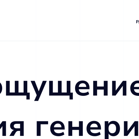
Р
ощущени
я генери