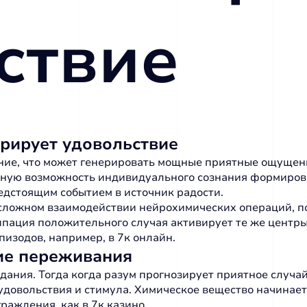
ствие
рирует удовольствие
яние, что может генерировать мощные приятные ощущен
ьную возможность индивидуального сознания формирова
дстоящим событием в источник радости.
а сложном взаимодействии нейрохимических операций, 
ипация положительного случая активирует те же центры
пизодов, например, в
7к онлайн
.
ие переживания
ания. Тогда когда разум прогнозирует приятное случай
а удовольствия и стимула. Химическое вещество начинае
раждения, как в 7к казино.