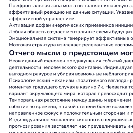
Префронтальная зона мозга выполняет ключевую за
аффективный реакцию на данные ситуации. Указанн
аффективной управлением.
Активация дофаминергических приемников иниции
Лобная область создает ментальные схемы будущи
Эмоциональная система генерирует аффективные 
Мозговая структура извлекает релевантные воспом
Отчего мысли о предстоящем мог
Неожиданный феномен предвкушения событий дает с
деятельности человеческого фантазии. Индивидуал
выгодном ракурсе и убирая возможные неблагопри
Психологический механизм «позитивного взгляда» р
моментах грядущего случая в казино 7к. Нехватка
вариант окружающего мира, которая превосходит р
Темпоральная расстояние между данным временем и
событие во времени, в такой степени более возмо
направленное фокус к положительным сторонам и 
Индивидуальное мышление склонно к специфически
прогнозирования заставляет нас преувеличивать и
грядущего случая окажется более интенсивной и до