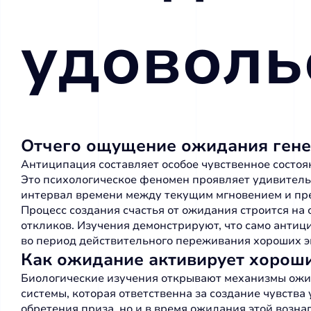
удоволь
Отчего ощущение ожидания гене
Антиципация составляет особое чувственное состо
Это психологическое феномен проявляет удивител
интервал времени между текущим мгновением и пре
Процесс создания счастья от ожидания строится н
откликов. Изучения демонстрируют, что само антиц
во период действительного переживания хороших э
Как ожидание активирует хорош
Биологические изучения открывают механизмы ожид
системы, которая ответственна за создание чувств
обретения приза, но и в время ожидания этой вознаг