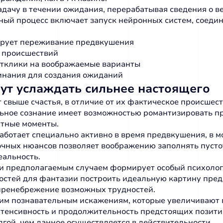
дачу в течении ожидания, перерабатывая сведения о в
ый процесс включает запуск нейронных систем, соеди
рует переживание предвкушения
х происшествий
отклики на воображаемые варианты
инания для создания ожиданий
ут услаждать сильнее настоящего
выше счастья, в отличие от их фактическое происшест
ьное сознание имеет возможностью романтизировать пр
ятные моменты.
аботает специально активно в время предвкушения, в м
 точных нюансов позволяет воображению заполнять пус
еальность.
 предполагаемым случаем формирует особый психологи
жностей для фантазии построить идеальную картину пре
пренебрежение возможных трудностей.
м познавательным искажениям, которые увеличивают 
нтенсивность и продолжительность предстоящих позити
лгой, чем данное осуществляется в действительности.