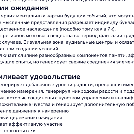
нии ожидания
ярких ментальных картин будущих событий, что могут
е мысленные представления разрешает индивиду буква
ественное наслаждение (подобно тому как в 7к).
 регионов мозгового вещества во период фантазии гряд
х случаев. Визуальная зона, аудиальные центры и ося
льном создании условий.
ключает слияние разнообразных компонентов памяти, 
ущие опыты, но генерирует свежие соединения элемен
иливает удовольствие
генерирует добавочные уровни радости, превращая име
лучению намерения, генерируя микродозы радости и под
, которые соединены с чувством управления и квалифик
оложительные чувства и генерирует дополнительную по
щение движения к намерению
тный церемонию ожидания
ает аффективную участие
 прогнозы в 7к