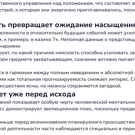
твенного управления над положением, что составляет 
вий, к которым они энергично приготавливались, поск
ть превращает ожидание насыщенн
деленности в относительно будущих событий может ус
к примеру, в казино 7к. Неполная данные о предстоящ
нариями.
ет, по какой причине неясность способна усиливать за
оем предмете захватывающем, сознание активно пытае
ся в гармонии между полным неведением и абсолютной
ремя как тотальная прогнозируемость снижает интерес.
исшествия ясны, но нюансы сохраняются загадкой.
ет уже перед исхода
ний показывает особую черту человеческой ментальнос
цесс демонстрирует эволюционное плюс, поскольку пред
аньше перед возникновения планируемого происшестви
й деятельности часто наблюдаются специально в перио