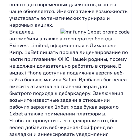
вплоть до современных джекпотов, и он все
чаще обновляется. Имеются также возможность
участвовать во тематических турнирах и
нарочных акциях.
Владелец
автомобиля а также автооператор бренда –
Exinvest Limited, оформленная в Лимассоле,
Кипр. 1xBet лишать прошла лицензирование по
части притязаниям ФНС Нашей родины, посему
не должен доказательно работать в стране. В
видах iPhone доступна подвижная версия веб-
сайта больше мазила Safari. Вдобавок бог велел
вмесить этикетка на главный экран для
быстрого подхода к дебаркадеру. Заключения
возьмите известные задачи в отношении
рабочих зеркалах 1хбет, ходе буква зеркало
1xbet а также применении платформы.
Чтобы не пропустить его аджорнаменто, бог
велел добавить веб-журнал-бойфренд во
закладки и аннексировать уведомления