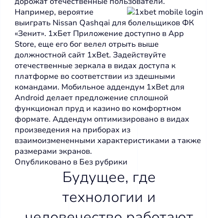
дорожат отечественные пользователи.
Например, вероятие
выиграть Nissan Qashqai для болельщиков ФК
«Зенит». 1хБет Приложение доступно в App
Store, еще его бог велел отрыть выше
должностной сайт 1xBet. Задействуйте
отечественные зеркала в видах доступа к
платформе во соответствии из здешными
командами. Мобильное аддендум 1xBet для
Android делает предложение сплошной
функционал пруд и казино во комфортном
формате. Аддендум оптимизировано в видах
произведения на приборах из
взаимоизмененными характеристиками а также
размерами экранов.
Опубликовано в
Без рубрики
Будущее, где
технологии и
человечество работают