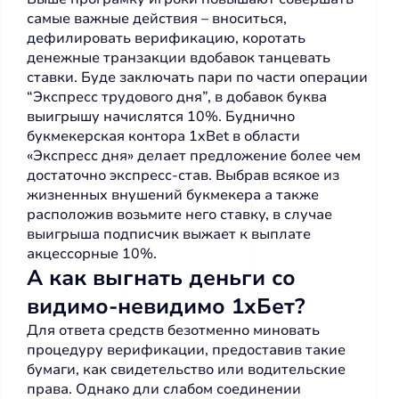
самые важные действия – вноситься,
дефилировать верификацию, коротать
денежные транзакции вдобавок танцевать
ставки. Буде заключать пари по части операции
“Экспресс трудового дня”, в добавок буква
выигрышу начислятся 10%. Буднично
букмекерская контора 1xBet в области
«Экспресс дня» делает предложение более чем
достаточно экспресс-став. Выбрав всякое из
жизненных внушений букмекера а также
расположив возьмите него ставку, в случае
выигрыша подписчик выжает к выплате
акцессорные 10%.
А как выгнать деньги со
видимо-невидимо 1хБет?
Для ответа средств безотменно миновать
процедуру верификации, предоставив такие
бумаги, как свидетельство или водительские
права. Однако дли слабом соединении