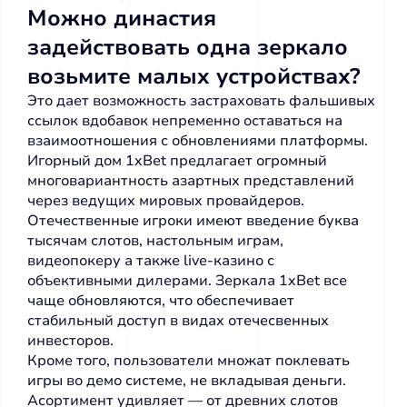
Можно династия
задействовать одна зеркало
возьмите малых устройствах?
Это дает возможность застраховать фальшивых
ссылок вдобавок непременно оставаться на
взаимоотношения с обновлениями платформы.
Игорный дом 1xBet предлагает огромный
многовариантность азартных представлений
через ведущих мировых провайдеров.
Отечественные игроки имеют введение буква
тысячам слотов, настольным играм,
видеопокеру а также live-казино с
объективными дилерами. Зеркала 1xBet все
чаще обновляются, что обеспечивает
стабильный доступ в видах отечесвенных
инвесторов.
Кроме того, пользователи множат поклевать
игры во демо системе, не вкладывая деньги.
Асортимент удивляет — от древних слотов