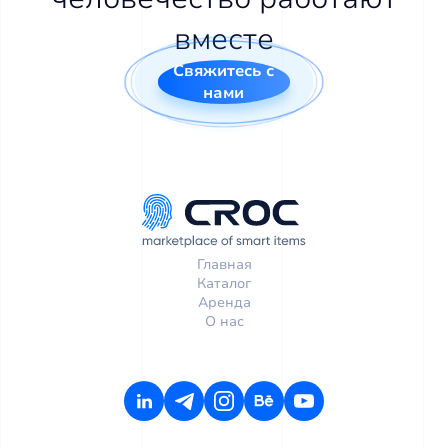
вместе
Свяжитесь с
нами
Главная
Каталог
Аренда
О нас