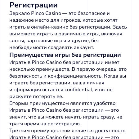
Регистрации
Зеркало Pinco Casino — это безопасное и
надежное место для игроков, которые хотят
играть в онлайн-казино без регистрации. Здесь
вы можете играть в различные игры, включая
слоты, карточные игры и другие, без
необходимости создавать аккаунт.
Преимущества игры без регистрации
Играть в Pinco Casino без регистрации имеет
несколько преимуществ. В первую очередь, это
безопасность и конфиденциальность. Когда вы
играете без регистрации, ваша личная
информация остается confidential, и вы не
рискуете потерять ее.
Вторым преимуществом является удобство.
Играть в Pinco Casino без регистрации — это
значит, что вы можете начать играть сразу, не
тратя время на регистрацию.
Третьим преимуществом является доступность.
Играть в Pinco Casino без регистрации — это