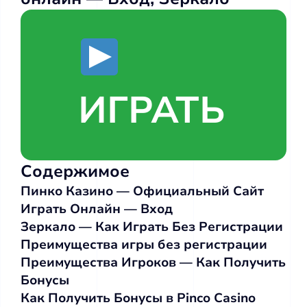
ИГРАТЬ
Содержимое
Пинко Казино — Официальный Сайт
Играть Онлайн — Вход
Зеркало — Как Играть Без Регистрации
Преимущества игры без регистрации
Преимущества Игроков — Как Получить
Бонусы
Как Получить Бонусы в Pinco Casino