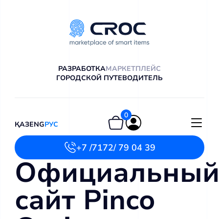
РАЗРАБОТКА
МАРКЕТПЛЕЙС
ГОРОДСКОЙ ПУТЕВОДИТЕЛЬ
0
ҚАЗ
ENG
РУС
+7 /7172/ 79 04 39
Официальны
сайт Pinco