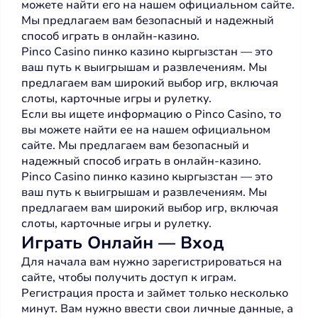
можете найти его на нашем официальном сайте.
Мы предлагаем вам безопасный и надежный
способ играть в онлайн-казино.
Pinco Casino
пинко казино кыргызстан
— это
ваш путь к выигрышам и развлечениям. Мы
предлагаем вам широкий выбор игр, включая
слоты, карточные игры и рулетку.
Если вы ищете информацию о Pinco Casino, то
вы можете найти ее на нашем официальном
сайте. Мы предлагаем вам безопасный и
надежный способ играть в онлайн-казино.
Pinco Casino
пинко казино кыргызстан
— это
ваш путь к выигрышам и развлечениям. Мы
предлагаем вам широкий выбор игр, включая
слоты, карточные игры и рулетку.
Играть Онлайн — Вход
Для начала вам нужно зарегистрироваться на
сайте, чтобы получить доступ к играм.
Регистрация проста и займет только несколько
минут. Вам нужно ввести свои личные данные, а