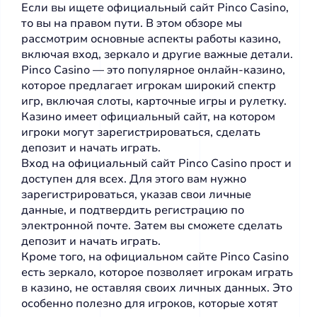
Если вы ищете официальный сайт Pinco Casino,
то вы на правом пути. В этом обзоре мы
рассмотрим основные аспекты работы казино,
включая вход, зеркало и другие важные детали.
Pinco Casino — это популярное онлайн-казино,
которое предлагает игрокам широкий спектр
игр, включая слоты, карточные игры и рулетку.
Казино имеет официальный сайт, на котором
игроки могут зарегистрироваться, сделать
депозит и начать играть.
Вход на официальный сайт Pinco Casino прост и
доступен для всех. Для этого вам нужно
зарегистрироваться, указав свои личные
данные, и подтвердить регистрацию по
электронной почте. Затем вы сможете сделать
депозит и начать играть.
Кроме того, на официальном сайте Pinco Casino
есть зеркало, которое позволяет игрокам играть
в казино, не оставляя своих личных данных. Это
особенно полезно для игроков, которые хотят