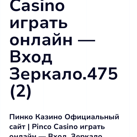
Casino
играть
онлайн —
Вход
Зеркало.475
(2)
Пинко Казино Официальный
сайт | Pinco Casino играть
онлайн — Вход, Зеркало