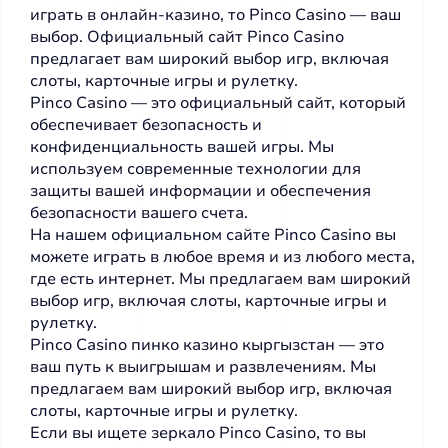
играть в онлайн-казино, то Pinco Casino — ваш
выбор. Официальный сайт Pinco Casino
предлагает вам широкий выбор игр, включая
слоты, карточные игры и рулетку.
Pinco Casino — это официальный сайт, который
обеспечивает безопасность и
конфиденциальность вашей игры. Мы
используем современные технологии для
защиты вашей информации и обеспечения
безопасности вашего счета.
На нашем официальном сайте Pinco Casino вы
можете играть в любое время и из любого места,
где есть интернет. Мы предлагаем вам широкий
выбор игр, включая слоты, карточные игры и
рулетку.
Pinco Casino
пинко казино кыргызстан
— это
ваш путь к выигрышам и развлечениям. Мы
предлагаем вам широкий выбор игр, включая
слоты, карточные игры и рулетку.
Если вы ищете зеркало Pinco Casino, то вы