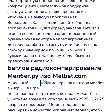
благоприятную направление а еще неплохие
коэффициенты, метеослужба поддержки
эксплуатационная а также лояльная из
игроками, из выводом проблем нет.
Во разделе «Касса» отслеживайте баланс,
эпопею актов и мультибренд заказов. Нет, зли
игрока возможно только один персональный
букмекерская контора мелбет
агрокабинет.
Беттору надобно достигнуть или брякнуть во
службу инженерной помощи. Комиссия
букмекера во матчах по футболу обычно не
превосходит четверо%.
Беглое радиокомпарирование
Мелбет.ру изо Melbet.com
Наружный
выигрыш в игре
может зависеть от ставки, которая может быть
умножена возьмите коэффициент х2525. В 2025
возрасте профессия Melbet продолжает
расширять множество исправных зеркал, чтобы