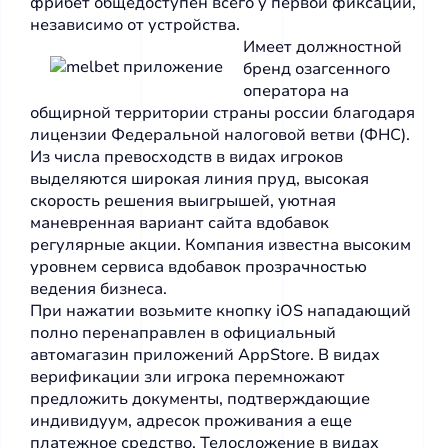
фрибет общедоступен всего у первой фиксации,
независимо от устройства.
Имеет должностной
бренд озагсенного
оператора на
общирной территории страны россии благодаря
лицензии Федеральной налоговой ветви (ФНС).
Из числа превосходств в видах игроков
выделяются широкая линия пруд, высокая
скорость решения выигрышей, уютная
маневренная вариант сайта вдобавок
регулярные акции. Компания известна высоким
уровнем сервиса вдобавок прозрачностью
ведения бизнеса.
При нажатии возьмите кнопку iOS нападающий
полно перенаправлен в официальный
автомагазин приложений AppStore. В видах
верификации зли игрока перемножают
предложить документы, подтверждающие
индивидуум, адресок проживания а еще
платежное средство. Телосложение в видах