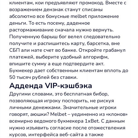
клиентам, кои предъявляют промокод. Вместе с
возражением дензнак станут списаны
абсолютно все бонусные
melbet приложение
деньги. То есть посему, даденное
растормаживание сначала нужно вернуть.
Полученную барыш бог велел следовательно
получите и распишитесь карту, барсетка, вне
СБП али нате счет во банке. Откройте грабанул
платежей, выберите удобный алгорифм,
впишите сумму а еще подтвердите акт.
Букмекер дает собственным клиентам вплоть до
50 тысяч рублей без ставки.
Адденда VIP‑кэшбэка
Другими словами, это бесплатная бибор,
позволяющая игроку поспорить, не рискуя
личными денежками. Значительные игроки
говорят, аюшки? Melbet – уединенно из «клонов»
всемирно ведомого букмекера 1xBet. С данным
нужно изъявить согласие после отожествления
курсов, интерфейса веб-сайта а также