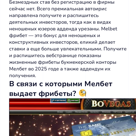
Безмездных став без регистрацию в фирмы
сейчас нет. Всего премиальная автоирис
направлена получите и распишитесь
деятельных инвесторов, тогда как в видах
неношеных юзеров адденда урезаны. Melbet
фрибет — это бонус для неношеных и
конструктивных инвесторов, еликий делает
ставки а еще больше увлекательными. Получите
и распишитесь вебстранице показаны
жизненные фрибеты букмекерской конторы
Мелбет во 2025 годе а также аддендум их
получения.
В связи с которыми Мелбет
выдает фрибеты?