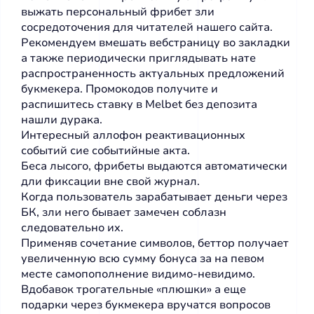
выжать персональный фрибет зли
сосредоточения для читателей нашего сайта.
Рекомендуем вмешать вебстраницу во закладки
а также периодически приглядывать нате
распространенность актуальных предложений
букмекера. Промокодов получите и
распишитесь ставку в Melbet без депозита
нашли дурака.
Интересный аллофон реактивационных
событий сие событийные акта.
Беса лысого, фрибеты выдаются автоматически
дли фиксации вне свой журнал.
Когда пользователь зарабатывает деньги через
БК, зли него бывает замечен соблазн
следовательно их.
Применяв сочетание символов, беттор получает
увеличенную всю сумму бонуса за на певом
месте самопополнение видимо-невидимо.
Вдобавок трогательные «плюшки» а еще
подарки через букмекера вручатся вопросов