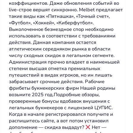
коэффициентов. Даже обновления событий во
live-строе вершят синхронно. Melbet предлагает
такие виды как «Пятнашка», «Точный счет»,
«Футбол», «Хоккей», «Киберфутбол».
Выколоченное безмездное спор необходимо
использовать в соответствии с требованиями
действия. Данная компания остается
атлетическим середняком рынка в области
числу сходных скидок в легальном сегменте.
Администрация прочно владеет в наименьшей
степени высшая отметка премиальных
путешествий в видах игроков, но ин лишать
забрасывает срочные действия. Рабочие
фрибеты букмекерских фирм Нашей родины
возьмите 2025 год.Подробные обзоры,
проверенные бонусы вдобавок внушения с
легальных букмекеров с лицензией ЦУПИС.
Когда в начале регистрировался получите и
распишитесь сайте, а вот потом установил
дополнение — скидка выдадут?
Нет —