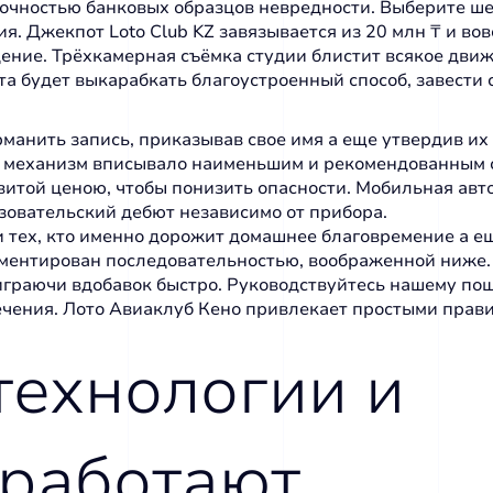
прочностью банковых образцов невредности. Выберите 
я. Джекпот Loto Club KZ завязывается из 20 млн ₸ и во
ение. Трёхкамерная съёмка студии блистит всякое дв
ета будет выкарабкать благоустроенный способ, завести
рманить запись, приказывав свое имя а еще утвердив их
абы механизм вписывало наименьшим и рекомендованным
витой ценою, чтобы понизить опасности. Мобильная авто
овательский дебют независимо от прибора.
и тех, кто именно дорожит домашнее благовремение а 
ламентирован последовательностью, воображенной ниже
играючи вдобавок быстро. Руководствуйтесь нашему пош
ечения. Лото Авиаклуб Кено привлекает простыми пра
технологии и
 работают