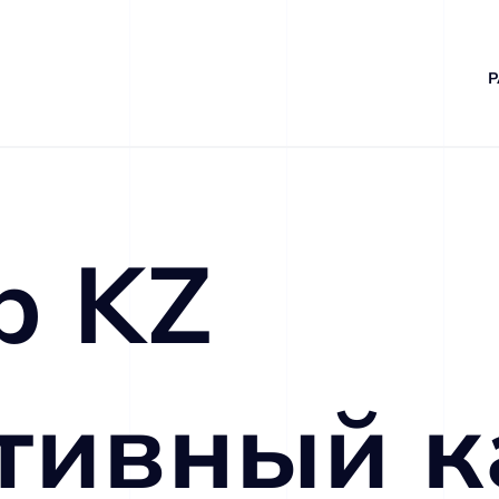
Р
b KZ
тивный к