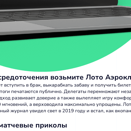
средоточения возьмите Лото Аэрок
ет вступить в брак, выкарабкать забаву и получить биле
 итоги печатаются публично. Делегаты перемножают нез
дход развивает доверие а также вылепляет игру комфо
30 мгновений, а верховодила максимально упрощены. Лот
ный журнал увидел свет в 2019 году и встал, как вкопа
 матчевые приколы