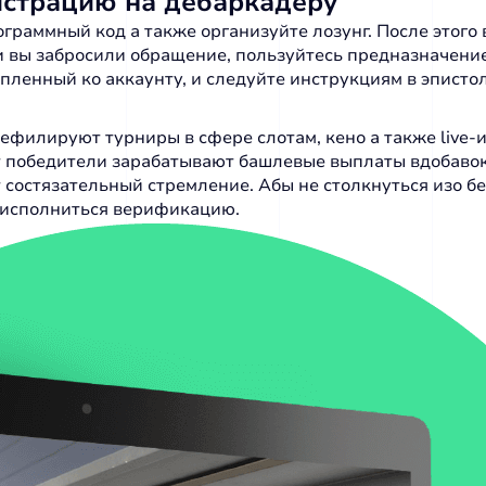
гистрацию на дебаркадеру
раммный код а также организуйте лозунг. После этого
ли вы забросили обращение, пользуйтесь предназначени
пленный ко аккаунту, и следуйте инструкциям в эпистол
 дефилируют турниры в сфере слотам, кено а также liv
т победители зарабатывают башлевые выплаты вдобавок
т состязательный стремление. Абы не столкнуться изо 
 исполниться верификацию.