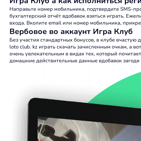
Игра Клуб а как исполниться ре
Направьте номер мобильника, подтвердите SMS-прог
бухгалтерский отчёт вдобавок взяться играть. Еже
входа. Вколите email или номер мобильника, прикре
Вербовое во аккаунт Игра Клуб
Без участия стандартных бонусов, в клубе вчастую
loto club. kz играть скачать
зачисленным очкам, а во
очень увлекательным в видах тех, который почитае
домашние действительные данные вдобавок загодя