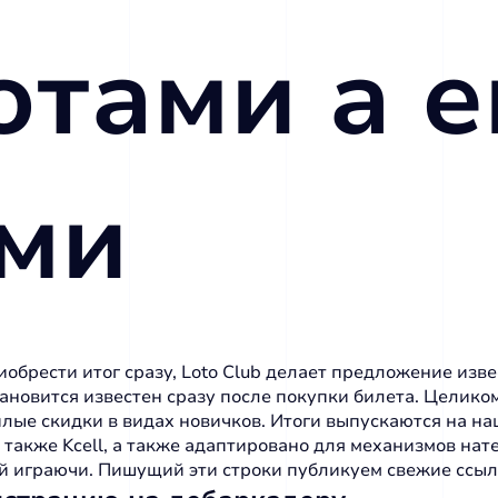
лотами а 
ми
риобрести итог сразу, Loto Club делает предложение из
ановится известен сразу после покупки билета. Целико
лые скидки в видах новичков.
Итоги выпускаются на наш
акже Kcell, а также адаптировано для механизмов нате
й играючи. Пишущий эти строки публикуем свежие ссыл