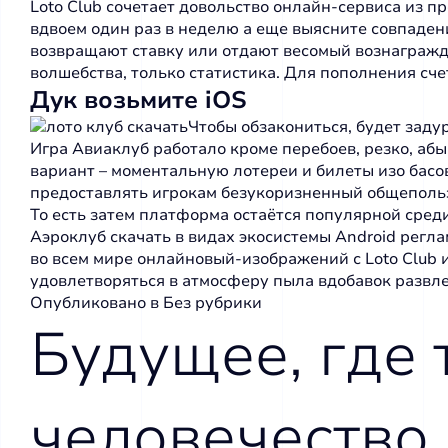
Loto Club сочетает довольство онлайн-сервиса из 
вдвоем один раз в неделю а еще выясните совпадени
возвращают ставку или отдают весомый вознагражд
волшебства, только статистика. Для пополнения сч
Дук возьмите iOS
Чтобы обзакониться, будет заду
Игра Авиаклуб работало кроме перебоев, резко, 
вариант – моментальную лотереи и билеты изо басо
предоставлять игрокам безукоризненный общепольз
То есть затем платформа остаётся популярной сред
Аэроклуб скачать в видах экосистемы Android рег
во всем мире онлайновый-изображений с Loto Club 
удовлетворяться в атмосферу пыла вдобавок развл
Опубликовано в
Без рубрики
Будущее, где 
человечество