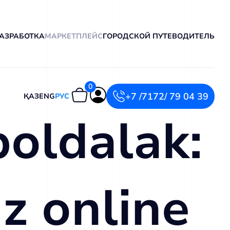
АЗРАБОТКА
МАРКЕТПЛЕЙС
ГОРОДСКОЙ ПУТЕВОДИТЕЛЬ
0
+7 /7172/ 79 04 39
ҚАЗ
ENG
РУС
boldalak:
z online