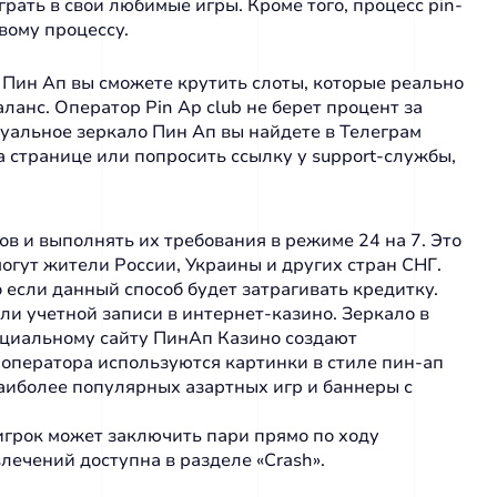
грать в свои любимые игры. Кроме того, процесс
pin-
вому процессу.
 Пин Ап вы сможете крутить слоты, которые реально
ланс. Оператор Pin Ap club не берет процент за
туальное зеркало Пин Ап вы найдете в Телеграм
на странице или попросить ссылку у support-службы,
ов и выполнять их требования в режиме 24 на 7. Это
огут жители России, Украины и других стран СНГ.
 если данный способ будет затрагивать кредитку.
и учетной записи в интернет-казино. Зеркало в
ициальному сайту ПинАп Казино создают
 оператора используются картинки в стиле пин-ап
аиболее популярных азартных игр и баннеры с
 игрок может заключить пари прямо по ходу
лечений доступна в разделе «Crash».