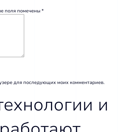
ые поля помечены
*
раузере для последующих моих комментариев.
технологии и
 работают