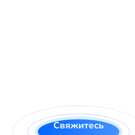
Свяжитесь