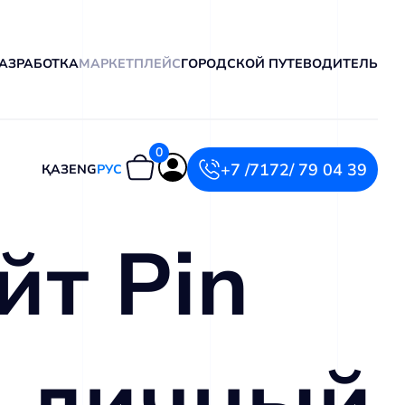
АЗРАБОТКА
МАРКЕТПЛЕЙС
ГОРОДСКОЙ ПУТЕВОДИТЕЛЬ
0
+7 /7172/ 79 04 39
ҚАЗ
ENG
РУС
т Pin
в личный