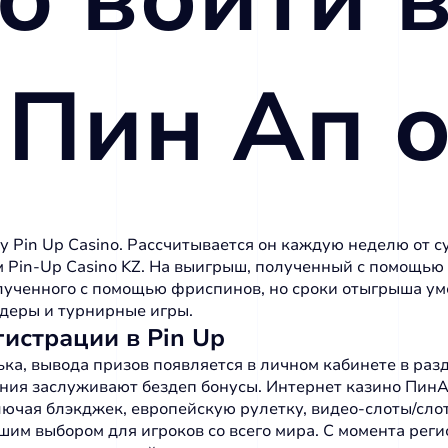
 Пин Ап 
 Pin Up Casino. Рассчитывается он каждую неделю от 
м Pin-Up Casino KZ. На выигрыш, полученный с помощью
ученного с помощью фриспинов, но сроки отыгрыша ум
деры и турнирные игры.
истрации в Pin Up
а, вывода призов появляется в личном кабинете в разде
ния заслуживают бездеп бонусы. Интернет казино ПинА
ючая блэкджек, европейскую рулетку, видео-слоты/слоты
ошим выбором для игроков со всего мира. С момента рег