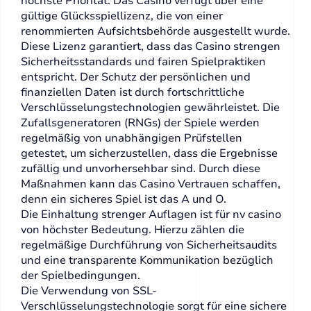
höchste Priorität. Das Casino verfügt über eine
gültige Glücksspiellizenz, die von einer
renommierten Aufsichtsbehörde ausgestellt wurde.
Diese Lizenz garantiert, dass das Casino strengen
Sicherheitsstandards und fairen Spielpraktiken
entspricht. Der Schutz der persönlichen und
finanziellen Daten ist durch fortschrittliche
Verschlüsselungstechnologien gewährleistet. Die
Zufallsgeneratoren (RNGs) der Spiele werden
regelmäßig von unabhängigen Prüfstellen
getestet, um sicherzustellen, dass die Ergebnisse
zufällig und unvorhersehbar sind. Durch diese
Maßnahmen kann das Casino Vertrauen schaffen,
denn ein sicheres Spiel ist das A und O.
Die Einhaltung strenger Auflagen ist für nv casino
von höchster Bedeutung. Hierzu zählen die
regelmäßige Durchführung von Sicherheitsaudits
und eine transparente Kommunikation bezüglich
der Spielbedingungen.
Die Verwendung von SSL-
Verschlüsselungstechnologie sorgt für eine sichere