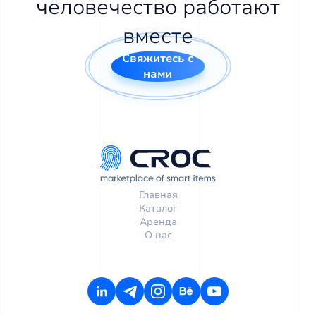
человечество работают
вместе
Свяжитесь с
нами
Главная
Каталог
Аренда
О нас