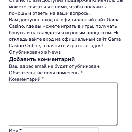
Online, то вам доступна поддержка клиентов. Вы
можете связаться с ними, чтобы получить
помощь и ответы на ваши вопросы.
Вам доступен вход на официальный сайт Gama
Casino, где вы можете играть в игры, получать
бонусы и наслаждаться игровым процессом. Не
откладывайте вход на официальный сайт Gama
Casino Online, а начните играть сегодня!
Опубликовано в
News
Добавить комментарий
Ваш адрес email не будет опубликован.
Обязательные поля помечены
*
Комментарий
*
Имя
*