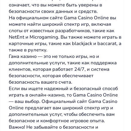
означает, что вы можете быть уверены в
безопасности своих данных и средств.
На официальном сайте Gama Casino Online вы
можете найти широкий спектр игр, включая
слоты от известных разработчиков, такие как
NetEnt и Microgaming. Вы также можете играть в
карточные игры, такие как blackjack и baccarat, а
также в рулетку.
Гама казино — это не только игры, но и
дополнительные услуги, такие как поддержка
клиентов, которая работает 24/7, и система
безопасности, которая обеспечивает
безопасность вашего счета.
Если вы ищете надежный и безопасный способ
играть в онлайн-казино, то Gama Casino Online
— ваш выбор. Официальный сайт Gama Casino
Online предлагает вам широкий спектр игр и
дополнительных услуг, чтобы обеспечить вам
безопасное и комфортное игровое опыта.
Важно! Не забывайте о безопасности и