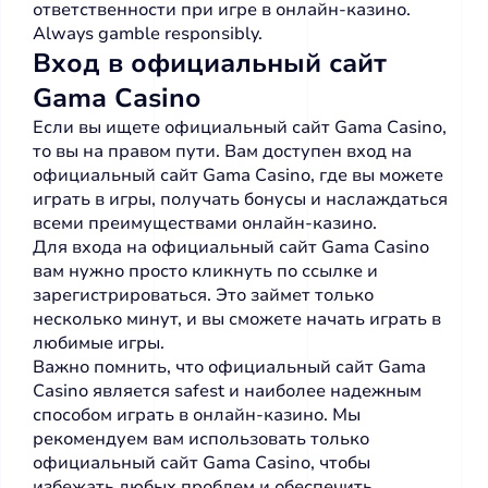
ответственности при игре в онлайн-казино.
Always gamble responsibly.
Вход в официальный сайт
Gama Casino
Если вы ищете официальный сайт Gama Casino,
то вы на правом пути. Вам доступен вход на
официальный сайт Gama Casino, где вы можете
играть в игры, получать бонусы и наслаждаться
всеми преимуществами онлайн-казино.
Для входа на официальный сайт Gama Casino
вам нужно просто кликнуть по ссылке и
зарегистрироваться. Это займет только
несколько минут, и вы сможете начать играть в
любимые игры.
Важно помнить, что официальный сайт Gama
Casino является safest и наиболее надежным
способом играть в онлайн-казино. Мы
рекомендуем вам использовать только
официальный сайт Gama Casino, чтобы
избежать любых проблем и обеспечить