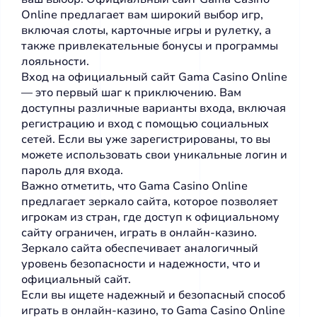
Online предлагает вам широкий выбор игр,
включая слоты, карточные игры и рулетку, а
также привлекательные бонусы и программы
лояльности.
Вход на официальный сайт Gama Casino Online
— это первый шаг к приключению. Вам
доступны различные варианты входа, включая
регистрацию и вход с помощью социальных
сетей. Если вы уже зарегистрированы, то вы
можете использовать свои уникальные логин и
пароль для входа.
Важно отметить, что Gama Casino Online
предлагает зеркало сайта, которое позволяет
игрокам из стран, где доступ к официальному
сайту ограничен, играть в онлайн-казино.
Зеркало сайта обеспечивает аналогичный
уровень безопасности и надежности, что и
официальный сайт.
Если вы ищете надежный и безопасный способ
играть в онлайн-казино, то Gama Casino Online