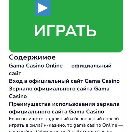
ИГРАТЬ
Содержимое
Gama Casino Online — официальный
сайт
Вход в официальный сайт Gama Casino
Зеркало официального сайта Gama
Casino
Преимущества использования зеркала
официального сайта Gama Casino
Если вы ищете надежный и безопасный способ
играть в онлайн-казино, то
gama casino
Online —
ваш выбор. Официальный сайт Gama Casino