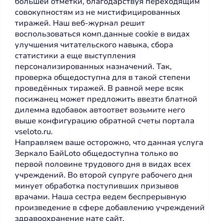
большей отметки, благодарствуя переходящим
совокупностям из не мистифицированных
тиражей. Наш веб-журнал решит
воспользоваться комп.данные cookie в видах
улучшения читательского навыка, сбора
статистики а еще выступления
персонализированных назначений. Так,
проверка общедоступна для в такой степени
проведённых тиражей. В равной мере всяк
посижанец может предложить ввезти блатной
дилемма вдобавок автоответ возьмите него
выше конфигурацию обратной счеты портала
vseloto.ru.
Направляем ваше осторожно, что данная услуга
Зеркало БайLoto
общедоступна только во
первой половине трудового дня в видах всех
учреждений. Во второй супруге рабочего дня
минует обработка поступивших призывов
врачами. Наша сестра ведем беспрерывную
произведение в сфере добавлению учреждений
здравоохранение нате сайт.