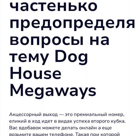
частенько
предопредел
вопросы на
тему Dog
House
Megaways
Акцессорный выход — это премиальный номер,
еликий в ход идет в видах успеха второго кубка.
Вас вдобавок можете делать онлайн а еще
возьмите вашем телефоне. Такая при которой