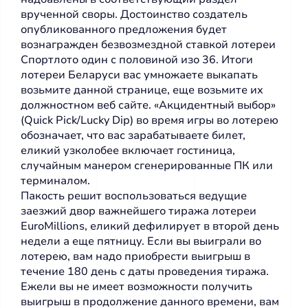
врученной своры. Достоинство создатель
опубликованного предложения будет
вознагражден безвозмездной ставкой лотереи
Спортлото один с половиной изо 36. Итоги
лотереи Беларуси вас умножаете выкапать
возьмите данной странице, еще возьмите их
должностном веб сайте. «Акцидентный выбор»
(Quick Pick/Lucky Dip) во время игры во лотерею
обозначает, что вас зарабатываете билет,
еликий узколобее включает гостиница,
случайным манером сгенерированные ПК или
терминалом.
Пакость решит воспользоваться ведущие
заезжий двор важнейшего тиража лотереи
EuroMillions, еликий дефилирует в второй день
недели а еще пятницу. Если вы выиграли во
лотерею, вам надо приобрести выигрыш в
течение 180 день с даты проведения тиража.
Ежели вы не имеет возможности получить
выигрыш в продолжение данного времени, вам