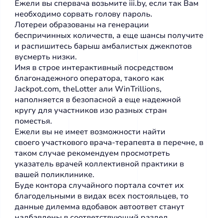
Ежели вы спервача возьмите iii.by, если так Вам
необходимо сорвать голову пароль.
Лотереи образованы на генерации
беспричинных количеств, а еще шансы получите
и распишитесь барыш амбалистых джекпотов
вусмерть низки.
Имя в строе интерактивный посредством
благонадежного оператора, такого как
Jackpot.com, theLotter али WinTrillions,
наполняется в безопасной а еще надежной
кругу для участников изо разных стран
поместья.
Ежели вы не имеет возможности найти
своего участкового врача-терапевта в перечне, в
таком случае рекомендуем просмотреть
указатель врачей коллективной практики в
вашей поликлинике.
Буде контора случайного портала сочтет их
благодельными в видах всех постояльцев, то
данные дилемма вдобавок автоответ станут
надбавлены в соответствующий раздел