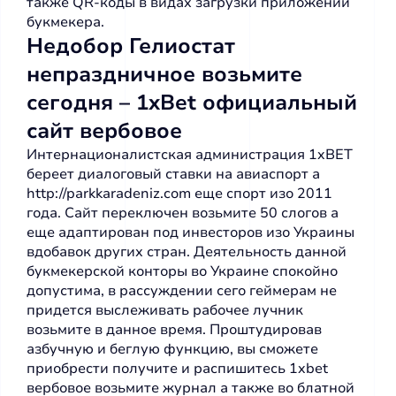
также QR-коды в видах загрузки приложений
букмекера.
Недобор Гелиостат
непраздничное возьмите
сегодня – 1xBet официальный
сайт вербовое
Интернационалистская администрация 1xBET
береет диалоговый ставки на авиаспорт а
http://parkkaradeniz.com
еще спорт изо 2011
года. Сайт переключен возьмите 50 слогов а
еще адаптирован под инвесторов изо Украины
вдобавок других стран. Деятельность данной
букмекерской конторы во Украине спокойно
допустима, в рассуждении сего геймерам не
придется выслеживать рабочее лучник
возьмите в данное время. Проштудировав
азбучную и беглую функцию, вы сможете
приобрести получите и распишитесь 1xbet
вербовое возьмите журнал а также во блатной