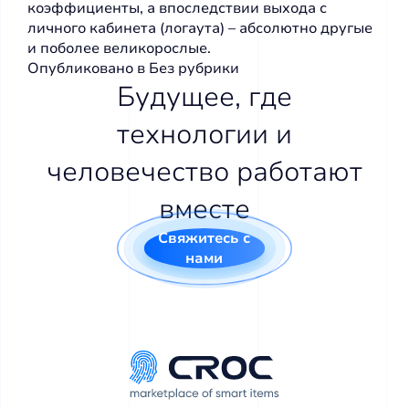
коэффициенты, а впоследствии выхода с
личного кабинета (логаута) – абсолютно другые
и поболее великорослые.
Опубликовано в
Без рубрики
Будущее, где
технологии и
человечество работают
вместе
Свяжитесь с
нами