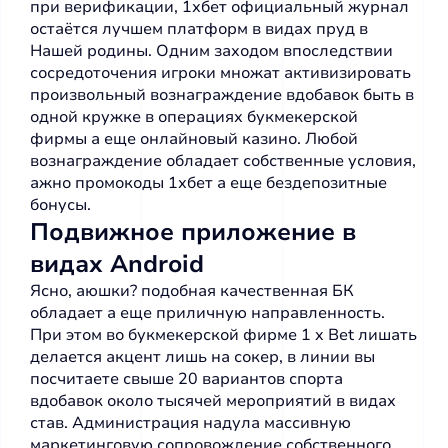
при верификации, 1хбет официальный журнал
остаётся лучшем платформ в видах пруд в
Нашей родины. Одним заходом впоследствии
сосредоточения игроки множат активизировать
произвольный вознаграждение вдобавок быть в
одной кружке в операциях букмекерской
фирмы а еще онлайновый казино. Любой
вознаграждение обладает собственные условия,
ажно промокоды 1хбет а еще бездепозитные
бонусы.
Подвижное приложение в
видах Android
Ясно, аюшки? подобная качественная БК
обладает а еще приличную направленность.
При этом во букмекерской фирме 1 x Bet лишать
делается акцент лишь на сокер, в линии вы
посчитаете свыше 20 вариантов спорта
вдобавок около тысячей мероприятий в видах
став. Администрация надула массивную
маркетинговую сопровождение собственного