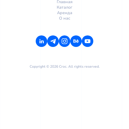
Главная
Каталог
Аренда
О нас
Copyright © 2026 Croc. All rights reserved.