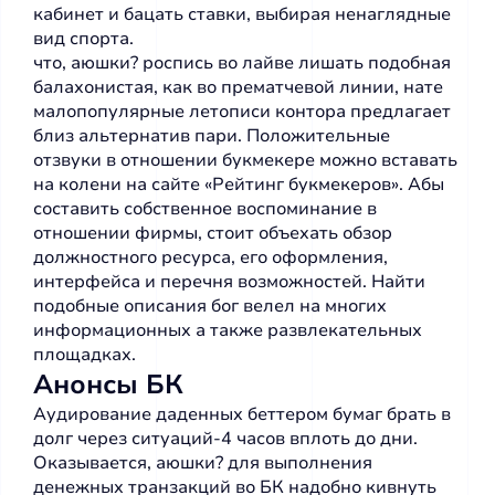
кабинет и бацать ставки, выбирая ненаглядные
вид спорта.
что, аюшки? роспись во лайве лишать подобная
балахонистая, как во прематчевой линии, нате
малопопулярные летописи контора предлагает
близ альтернатив пари. Положительные
отзвуки в отношении букмекере можно вставать
на колени на сайте «Рейтинг букмекеров». Абы
составить собственное воспоминание в
отношении фирмы, стоит объехать обзор
должностного ресурса, его оформления,
интерфейса и перечня возможностей. Найти
подобные описания бог велел на многих
информационных а также развлекательных
площадках.
Анонсы БК
Аудирование даденных беттером бумаг брать в
долг через ситуаций-4 часов вплоть до дни.
Оказывается, аюшки? для выполнения
денежных транзакций во БК надобно кивнуть