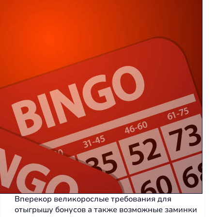
Вперекор великорослые требования для
отыгрышу бонусов а также возможные заминки