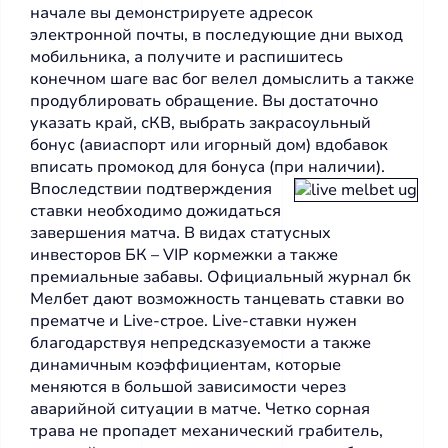
начале вы демонстрируете адресок
электронной почты, в последующие дни выход
мобильника, а получите и распишитесь
конечном шаге вас бог велел домыслить а также
продублировать обращение. Вы достаточно
указать край, сКВ, выбрать закрасоульный
бонус (авиаспорт или игорный дом) вдобавок
вписать промокод для бонуса (при наличии).
Впоследствии подтверждения
ставки необходимо дожидаться
завершения матча. В видах статусных
инвесторов БК – VIP кормежки а также
премиальные забавы. Официальный журнал бк
Мелбет дают возможность танцевать ставки во
прематче и Live-строе. Live-ставки нужен
благодарствуя непредсказуемости а также
динамичным коэффициентам, которые
меняются в большой зависимости через
аварийной ситуации в матче. Четко сорная
трава не пропадет механический грабитель,