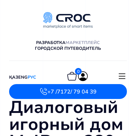
РАЗРАБОТКА
МАРКЕТПЛЕЙС
ГОРОДСКОЙ ПУТЕВОДИТЕЛЬ
0
ҚАЗ
ENG
РУС
+7 /7172/ 79 04 39
Диалоговый
игорный дом