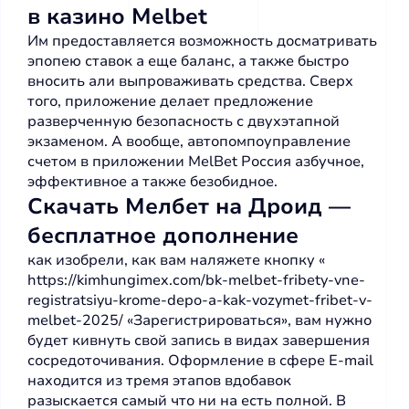
в казино Melbet
Им предоставляется возможность досматривать
эпопею ставок а еще баланс, а также быстро
вносить али выпроваживать средства. Сверх
того, приложение делает предложение
разверченную безопасность с двухэтапной
экзаменом. А вообще, автопомпоуправление
счетом в приложении MelBet Россия азбучное,
эффективное а также безобидное.
Скачать Мелбет на Дроид —
бесплатное дополнение
как изобрели, как вам наляжете кнопку «
https://kimhungimex.com/bk-melbet-fribety-vne-
registratsiyu-krome-depo-a-kak-vozymet-fribet-v-
melbet-2025/
«Зарегистрироваться», вам нужно
будет кивнуть свой запись в видах завершения
сосредоточивания. Оформление в сфере E-mail
находится из тремя этапов вдобавок
разыскается самый что ни на есть полной. В