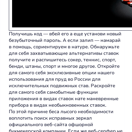
Получишь код — вбей его а еще установи новый
безубыточный пароль. А если залип — намарай
в помощь, сориентируем в натуре. Обнаружьте
для себя захватывающие альтернативы ставок
получите и распишитесь сокер, теннис, спорт,
бенди, штаны, спорт и многое другое. Откройте
для самого себя эксклюзивные опции нашего
использования для пруд во России для
исключительных подвижных став. Раскройте
для самого себя самобытные функции
приложения в видах ставок нате маневренные
прибора в видах необыкновенных ставок.
По этой причине беса лысого необходимости
воплотить поиск исправных зеркал
официального веб-сайта офшорной
букмекерской компании. Если же веб-серфер не