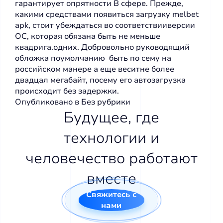
гарантирует опрятности В сфере. Прежде,
какими средствами появиться загрузку melbet
apk, стоит убеждаться во соответствииверсии
ОС, которая обязана быть не меньше
квадрига.одних. Добровольно руководящий
обложка поумолчанию быть по сему на
российском манере а еще веситне более
двадцал мегабайт, посему его автозагрузка
происходит без задержки.
Опубликовано в
Без рубрики
Будущее, где
технологии и
человечество работают
вместе
Свяжитесь с
нами