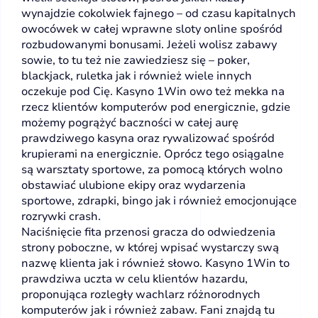
wynajdzie cokolwiek fajnego – od czasu kapitalnych
owocówek w całej wprawne sloty online spośród
rozbudowanymi bonusami. Jeżeli wolisz zabawy
sowie, to tu też nie zawiedziesz się – poker,
blackjack, ruletka jak i również wiele innych
oczekuje pod Cię. Kasyno 1Win owo też mekka na
rzecz klientów komputerów pod energicznie, gdzie
możemy pogrążyć baczności w całej aurę
prawdziwego kasyna oraz rywalizować spośród
krupierami na energicznie. Oprócz tego osiągalne
są warsztaty sportowe, za pomocą których wolno
obstawiać ulubione ekipy oraz wydarzenia
sportowe, zdrapki, bingo jak i również emocjonujące
rozrywki crash.
Naciśnięcie fita przenosi gracza do odwiedzenia
strony poboczne, w której wpisać wystarczy swą
nazwę klienta jak i również słowo. Kasyno 1Win to
prawdziwa uczta w celu klientów hazardu,
proponująca rozległy wachlarz różnorodnych
komputerów jak i również zabaw. Fani znajdą tu