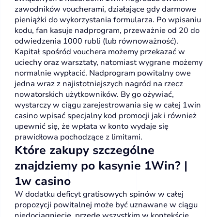
zawodników voucherami, działające gdy darmowe
pieniążki do wykorzystania formularza. Po wpisaniu
kodu, fan kasuje nadprogram, przeważnie od 20 do
odwiedzenia 1000 rubli (lub równoważność).
Kapitał spośród vouchera możemy przekazać w
uciechy oraz warsztaty, natomiast wygrane możemy
normalnie wypłacić. Nadprogram powitalny owe
jedna wraz z najistotniejszych nagród na rzecz
nowatorskich użytkowników. By go ożywiać,
wystarczy w ciągu zarejestrowania się w całej 1win
casino wpisać specjalny kod promocji jak i również
upewnić się, że wpłata w konto wydaje się
prawidłowa pochodzące z limitami.
Które zakupy szczególne
znajdziemy po kasynie 1Win? |
1w casino
W dodatku deficyt gratisowych spinów w całej
propozycji powitalnej może być uznawane w ciągu
niedociągnięcie, przede wszystkim w kontekście