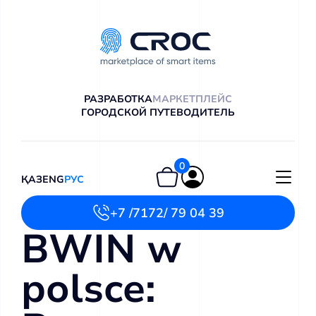
РАЗРАБОТКА
МАРКЕТПЛЕЙС
ГОРОДСКОЙ ПУТЕВОДИТЕЛЬ
0
ҚАЗ
ENG
РУС
+7 /7172/ 79 04 39
BWIN w
polsce: