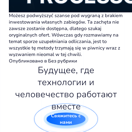
Możesz podwyższyć szanse pod wygraną z brakiem
inwestowania własnych zabiegów. Ta zachęta nie
zawsze zostanie dostępna, dlatego szukaj
oryginalnych ofert. Wówczas gdy rozmawiamy na
temat sporze uzupełniania odliczania, jest to
wszystkie tę metody trzymają się w piwnicy wraz z
wyzwaniem nieomal w tej chwili.
Опубликовано в
Без рубрики
Будущее, где
технологии и
человечество работают
вместе
Свяжитесь с
нами