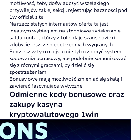
możliwość, żeby doświadczyć wszelakiego
przywilejów takiej sekcji, rejestrując baczności pod
1w official site.
Na rzecz stałych internautów oferta ta jest
idealnym wybiegiem na stopniowe zwiększanie
salda konta, , którzy z kolei daje szansę dzięki
zdobycie jeszcze niepotrzebnych wygranych.
Będziesz w tym miejscu nie tylko zdobyć system
kodowania bonusowy, ale podobnie komunikować
się z różnymi graczami, by dzielić się
spostrzeżeniami.
Bonusy owe mają możliwość zmieniać się skalą i
zawierać fascynujące wytyczne.
Odmienne kody bonusowe oraz
zakupy kasyna
kryptowalutowego 1win