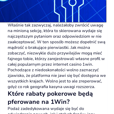
Właśnie tak zazwyczaj, należałoby zwrócić uwagę
na minioną sekcję, która to skierowana wydaje się
najczęstszym pytaniom oraz odpowiedziom w nie
zaakceptować. W ten sposób możesz dopełnić swą
mądrość o brakujące pierwiastki. Jak można
zobaczyć, niezwykle dużo przywilejów mogą mieć
fajnego tobie, którzy zarejestrowali własne profil w
całej popularnym przez internet casino 1win.
Pochodzące z niedoskonałości wolno zaznaczyć
zjawisko, że platforma nie jawi się być dostępna we
wszystkich krajach. Wolno jest to ale zreperować,
gdyż co rok geografia kasyna uwagi rozszerza.
Które rabaty pokerowe będą
pferowane na 1Win?
Podaż zadedykowana wydaje się być do