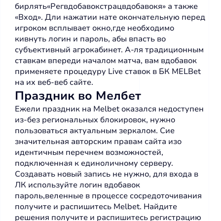
бирлять«Регвдобавокстрацвдобавокя» а также
«Вход». Дли нажатии нате окончательную перед
игроком всплывает окно,где необходимо
кивнуть логин и пароль, абы впасть во
субъективный агрокабинет. А-ля традиционным
ставкам впереди началом матча, вам вдобавок
применяете процедуру Live ставок в БК MELBet
на их веб-веб сайте.
Праздник во Мелбет
Ежели праздник на Melbet оказался недоступен
из-без региональных блокировок, нужно
пользоваться актуальным зеркалом. Сие
значительная авторским правам сайта изо
идентичным перечнем возможностей,
подключенная к единоличному серверу.
Создавать новый запись не нужно, для входа в
ЛК используйте логин вдобавок
пароль,веленные в процессе сосредоточивания
получите и распишитесь Melbet. Найдите
решения получите и распишитесь регистрацию