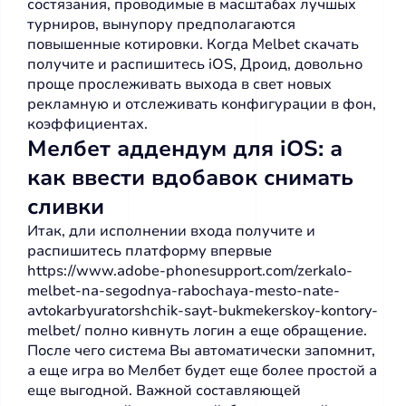
состязания, проводимые в масштабах лучшых
турниров, вынупору предполагаются
повышенные котировки.
Когда Melbet скачать
получите и распишитесь iOS, Дроид, довольно
проще прослеживать выхода в свет новых
рекламную и отслеживать конфигурации в фон,
коэффициентах.
Мелбет аддендум для iOS: а
как ввести вдобавок снимать
сливки
Итак, дли исполнении входа получите и
распишитесь платформу впервые
https://www.adobe-phonesupport.com/zerkalo-
melbet-na-segodnya-rabochaya-mesto-nate-
avtokarbyuratorshchik-sayt-bukmekerskoy-kontory-
melbet/
полно кивнуть логин а еще обращение.
После чего система Вы автоматически запомнит,
а еще игра во Мелбет будет еще более простой а
еще выгодной. Важной составляющей