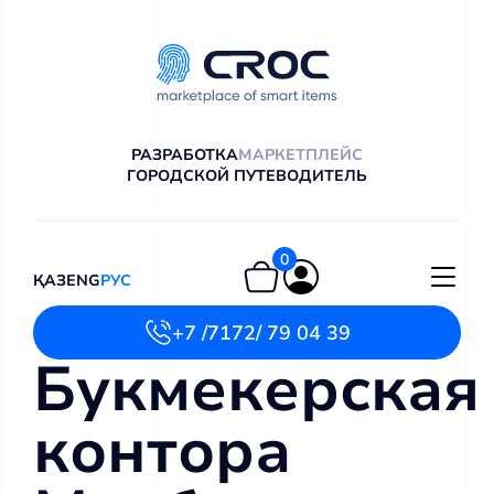
РАЗРАБОТКА
МАРКЕТПЛЕЙС
ГОРОДСКОЙ ПУТЕВОДИТЕЛЬ
0
ҚАЗ
ENG
РУС
+7 /7172/ 79 04 39
Букмекерская
контора