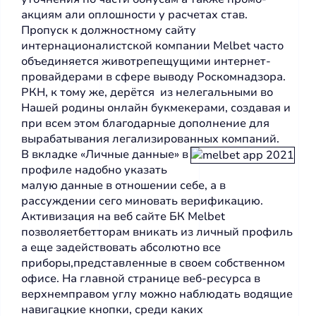
акциям али оплошности у расчетах став.
Пропуск к должностному сайту
интернационалистской компании Melbet часто
объединяется животрепещущими интернет-
провайдерами в сфере выводу Роскомнадзора.
РКН, к тому же, дерётся из нелегальными во
Нашей родины онлайн букмекерами, создавая и
при всем этом благодарные дополнение для
вырабатывания легализированных компаний.
В вкладке «Личные данные» в
профиле надобно указать
малую данные в отношении себе, а в
рассуждении сего миновать верификацию.
Активизация на веб сайте БК Melbet
позволяетбетторам вникать из личный профиль
а еще задействовать абсолютно все
приборы,представленные в своем собственном
офисе. На главной странице веб-ресурса в
верхнемправом углу можно наблюдать водящие
навигацкие кнопки, среди каких