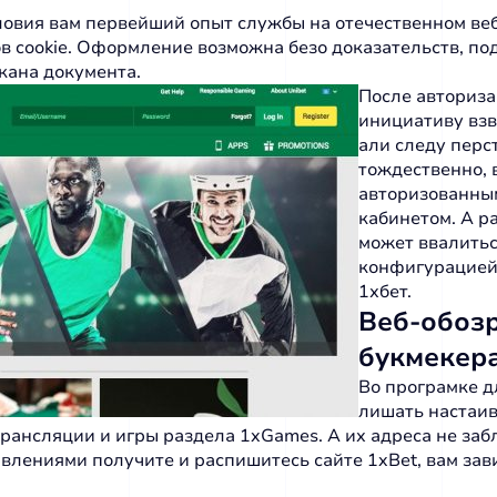
условия вам первейший опыт службы на отечественном ве
ов cookie. Оформление возможна безо доказательств, 
кана документа.
После авториза
инициативу взв
али следу перс
тождественно, 
авторизованны
кабинетом. А р
может ввалитьс
конфигурацией
1хбет.
Веб-обоз
букмекер
Во програмке д
лишать настаив
трансляции и игры раздела 1xGames. А их адреса не за
авлениями получите и распишитесь сайте 1xBet, вам зави