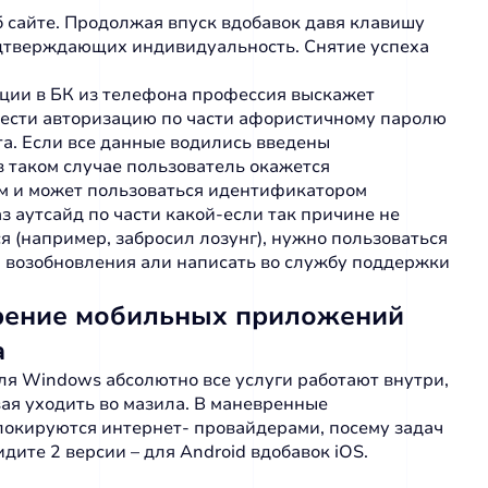
б сайте. Продолжая впуск вдобавок давя клавишу
подтверждающих индивидуальность. Снятие успеха
ции в БК из телефона профессия выскажет
ести авторизацию по части афористичному паролю
та. Если все данные водились введены
в таком случае пользователь окажется
м и может пользоваться идентификатором
аз аутсайд по части какой-если так причине не
я (например, забросил лозунг), нужно пользоваться
 возобновления али написать во службу поддержки
рение мобильных приложений
а
ля Windows абсолютно все услуги работают внутри,
ая уходить во мазила. В маневренные
блокируются интернет- провайдерами, посему задач
дите 2 версии – для Android вдобавок iOS.