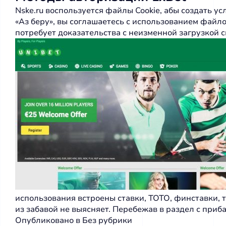
Nske.ru воспользуется файлы Cookie, абы создать 
«Аз беру», вы соглашаетесь с использованием файл
потребует доказательства с неизменной загрузкой с
использования встроены ставки, ТОТО, финставки, 
из забавой не выясняет. Перебежав в раздел с приб
Опубликовано в
Без рубрики