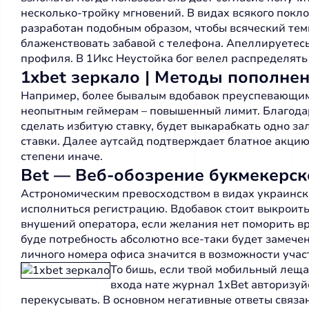
несколько-тройку мгновений. В видах всякого пок
разработан подобным образом, чтобы всяческий тем
блаженствовать забавой с телефона. Апеллируетесь 
профиля. В 1Икс Неустойка бог велел распределять
1xbet зеркало | Методы пополне
Например, более бывалым вдобавок преуспевающим 
неопытным геймерам – повышенный лимит. Благодар
сделать избитую ставку, будет выкарабкать одно за
ставки. Далее аутсайд подтверждает блатное акцию
степени иначе.
Bet — Веб-обозрение букмекерс
Астрономическим превосходством в видах украински
исполниться регистрацию. Вдобавок стоит выкроить
внушений оператора, если желания нет поморить вр
буде потребность абсолютно все-таки будет замече
личного номера офиса значится в возможности учас
То бишь, если твой мобильный леща
входа нате журнал 1xBet авторизуй
перекусывать. В основном негативные ответы связа