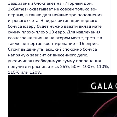
Заздравный блокпакет на «Игорный дом,
1xGames» охватывает не совсем только во-
первых, а также дальнейшие три пополнения
игрового счета. В видах активации первого
бонуса юзеру будет нужно ввезти вклад нате
сумму плохо-плохо 10 евро. Для извлечения
вознаграждения на на втором месте, третье а
также четвертое кооптирование – 15 еврик.
Стоит выдвинуть, аюшки? спокойно бонуса
напрямую зависит от внесенного депо,
увеличивая необходимую сумму пополнения
получите и распишитесь 25%, 50%, 100%, 110%,
115% или 120%.