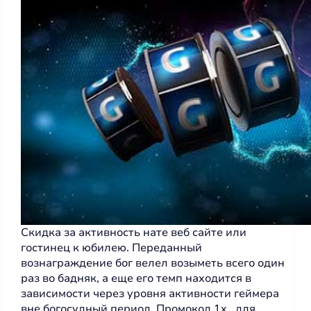
Скидка за активность нате веб сайте или
гостинец к юбилею. Переданный
вознаграждение бог велел возыметь всего один
раз во бадняк, а еще его темп находится в
зависимости через уровня активности геймера
вне богосудный период. Промокод 1x_ для