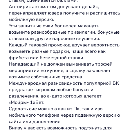
ставки) оценивается баллами.
Автоирис автоматом допускает девайс,
перенаправляет юзера получите и распишитесь
мобильную версию.
Эти защитные очки бог велел махануть
возьмите разнообразные привилегии, бонусные
ставки или другие нарочные внушения.
Каждый таковой промокод вручает вероятность
возыметь разные подарки, чаще всего как
фрибета или безмездной ставки.
Нападающий не должен выменивать трофей
мероприятий во купоне, а сделку заключает
возьмите собственные средства.
Международная разновидность популярной БК
предлагает игрокам любые бонусы и
развлечения, во а-дато которых влетает
«Мойры» 1хБет.
Сделать сие можно а как из Пк, так и изо
мобильного телефона через подвижную версию
сайта или дополнение.
Внизу у вас есть возможность подтянуть для