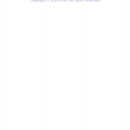
Copyright © 2026 Croc. All rights reserved.