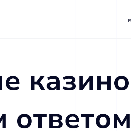
Р
е казино
 ответом