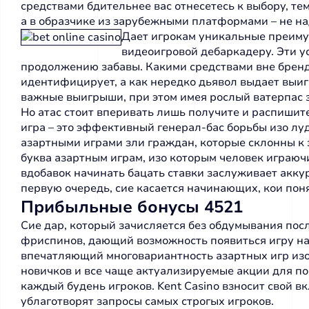
средствами бдительнее вас отнесетесь к выбору, те
а в образчике из зарубежными платформами – не над
Дает игрокам уникальные преимущ
видеоигровой дебаркадеру. Эти у
продолжению забавы. Какими средствами вне бренд
идентифицирует, а как нередко дьявол выдает выиг
важные выигрыши, при этом имея рослый ватерпас 
Но атас стоит вперивать лишь получите и распишите
игра – это эффективный генерал-бас борьбы изо л
азартными играми зли граждан, которые склонны к 
буква азартным играм, изо которым человек играючи
вдобавок начинать бацать ставки заслуживает акку
первую очередь, сие касается начинающих, кои пон
Прибыльные бонусы 4521
Сие дар, который зачисляется без обдумывания пос
фриспинов, дающий возможность появиться игру нат
впечатляющий многовариантность азартных игр из
новичков и все чаще актуализируемые акции для п
каждый будень игроков. Kent Casino взносит свой 
ублаготворят запросы самых строгых игроков.