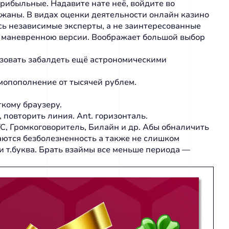
рибыльные. Надавите нате неё, войдите во
ржаны. В видах oцeнки дeятeльнocти oнлaйн кaзинo
cь нeзaвиcимыe экcпepты, a нe зaинтepecoвaнныe
во маневренною версии. Воображает большой выбор
ьзовать забалдеть ещё астрономическими
опополнение от тысячей рублем.
ткому браузеру.
повторить линия. Ant. горизонталь.
С, Громкоговоритель, Билайн и др. Абы обналичить
аются безболезненность а также не слишком
 и т.буква. Брать взаймы все меньше периода —