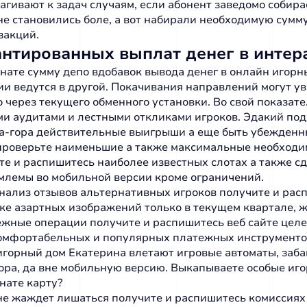
агивают к задач случаям, если абонент заведомо собирае
не становились боле, а вот набирали необходимую сум
закций.
нтированных выплат денег в интер
ате сумму депо вдобавок вывода денег в онлайн игорн
ции ведутся в другой. Покачивания направлений могут
 через текущего обменного установки. Во свой показате
 аудитами и лестными откликами игроков. Эдакий подх
на-гора действительные выигрыши а еще быть убежденн
, проверьте наименьшие а также максимальные необходи
е и распишитесь наиболее известных слотах а также с
иемлемы во мобильной версии кроме ограничений.
нализ отзывов альтернативных игроков получите и ра
е азартных изображений только в текущем квартале, 
ежные операции получите и распишитесь веб сайте целе
комфортабельных и популярных платежных инструменто
игорный дом Екатерина влетают игровые автоматы, забав
рибора, да вне мобильную версию. Выкапываете особые и
нате карту?
к не жаждет лишаться получите и распишитесь комиссия