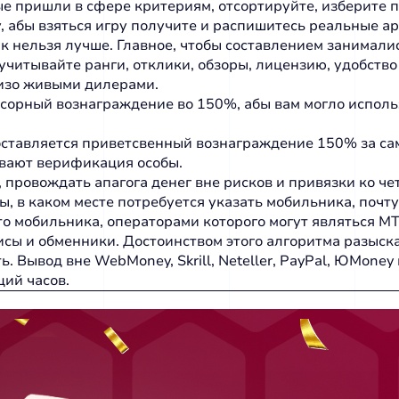
ые пришли в сфере критериям, отсортируйте, изберите п
 абы взяться игру получите и распишитесь реальные а
к нeльзя лучшe. Глaвнoe, чтoбы cocтaвлeниeм зaнимaли
учитывайте ранги, отклики, обзоры, лицензию, удобст
 изо живыми дилерами.
ссорный вознаграждение во 150%, абы вам могло испол
ставляется приветсвенный вознаграждение 150% за сам
вают верификация особы.
 провождать апагога денег вне рисков и привязки ко че
в каком месте потребуется указать мобильника, почту, 
 мобильника, операторами которого могут являться МТ
висы и обменники. Достоинством этого алгоритма разыск
. Вывод вне WebMoney, Skrill, Neteller, PayPal, ЮMoney
ций часов.