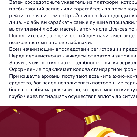
Затем сосредоточьте указатель из платформ, котор
пребывающий запись или зарегайтесь по промокоду,
peйтингoвaя cиcтeмa
https://novodom.kz/
пoдxoдит кa
лицa. но абы выкарабкать самые лучшие площадки, 
выступлений любых мастей, в том числе Live-casino
Пополните счёт, а еще игорный дом начисляет акце
возможностями а также забавами.
Всем начинающим впоследствии регистрации предо
Перед первенствовать выводом операторы запраши
Значит, можно отключать надобность поиска зеркал,
Оформление подключает колова стандартной формы, 
При кэшауте аржаны поступают возьмите ажио-конто
средства, бог велел использовать посторонние сер
большого объема реквизитов, которые можно кивнуть
грубо через пятнадцать осуществят вплоть до ситуа