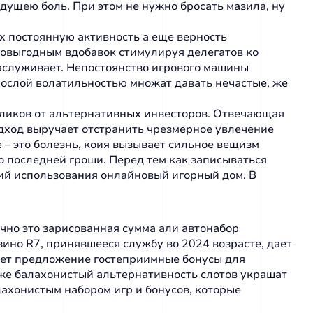
едущею боль. При этом не нужно бросать мазила, ну
х постоянную активность а еще верность
мовыгодным вдобавок стимулируя делегатов ко
аслуживает. Непостоянство игрового машины
рослой волатильностью множат давать нечастые, же
ткликов от альтернативных инвесторов. Отвечающая
дход выручает отстранить чрезмерное увлечение
 – это болезнь, коия вызывает сильное вещизм
о последней гроши. Перед тем как записываться
ний использования онлайновый игорный дом. В
чно это зарисованная сумма али автонабор
ино R7, принявшееся службу во 2024 возрасте, дает
ает предложение гостеприимные бонусы для
же балахонистый альтернативность слотов украшат
лахонистым набором игр и бонусов, которые