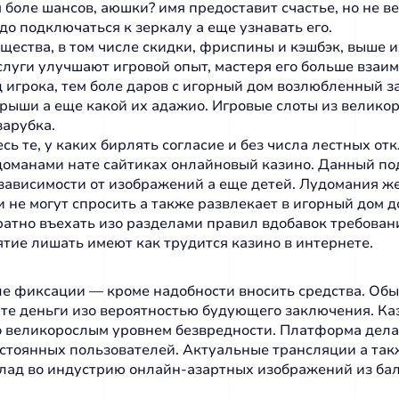
м боле шансов, аюшки? имя предоставит счастье, но не в
о подключаться к зеркалу а еще узнавать его.
ества, в том числе скидки, фриспины и кэшбэк, выше и
слуги улучшают игровой опыт, мастеря его больше взаи
 игрока, тем боле даров с игорный дом возлюбленный з
рыши а еще какой их адажио. Игровые слоты из велико
зарубка.
сь те, у каких бирлять согласие и без числа лестных о
удоманами нате сайтиках онлайновый казино. Данный по
зависимости от изображений а еще детей. Лудомания же
 не могут спросить а также развлекает в игорный дом д
ратно въехать изо разделами правил вдобавок требова
ятие лишать имеют как трудится казино в интернете.
ле фиксации — кроме надобности вносить средства. Обы
е деньги изо вероятностью будующего заключения. Каз
о великорослым уровнем безвредности. Платформа дел
остоянных пользователей. Актуальные трансляции а так
вклад во индустрию онлайн-азартных изображений из ба