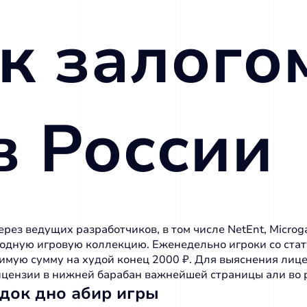
к залого
в России
рез ведущих разработчиков, в том числе NetEnt, Microga
 родную игровую коллекцию.
Еженедельно игроки со ста
имую сумму на худой конец 2000 ₽. Для выяснения лице
ензии в нижней барабан важнейшей страницы али во р
док дно абир игры