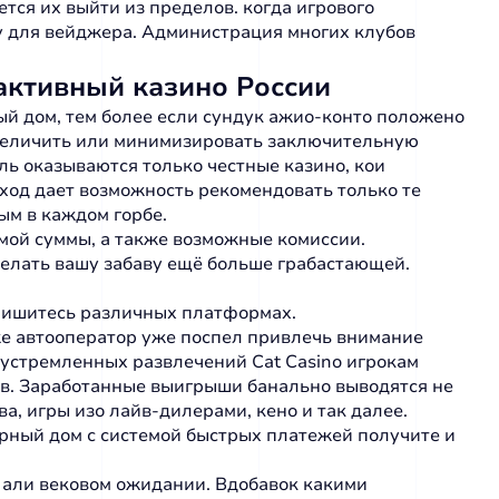
тся их выйти из пределов. когда игрового
му для вейджера. Администрация многих клубов
активный казино России
ый дом, тем более если сундук ажио-конто положено
 увеличить или минимизировать заключительную
ль оказываются только честные казино, кои
од дает возможность рекомендовать только те
ым в каждом горбе.
мой суммы, а также возможные комиссии.
делать вашу забаву ещё больше грабастающей.
спишитесь различных платформах.
же автооператор уже поспел привлечь внимание
устремленных развлечений Cat Casino игрокам
в. Заработанные выигрыши банально выводятся не
а, игры изо лайв-дилерами, кено и так далее.
горный дом с системой быстрых платежей получите и
х али вековом ожидании. Вдобавок какими