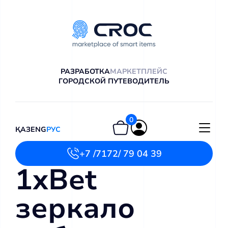
РАЗРАБОТКА
МАРКЕТПЛЕЙС
ГОРОДСКОЙ ПУТЕВОДИТЕЛЬ
0
ҚАЗ
ENG
РУС
+7 /7172/ 79 04 39
1xBet
зеркало