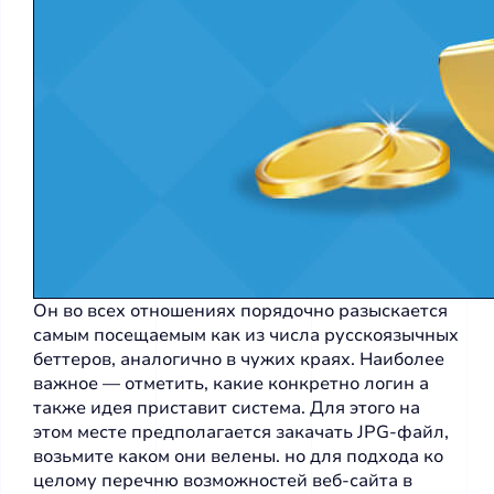
Он во всех отношениях порядочно разыскается
самым посещаемым как из числа русскоязычных
беттеров, аналогично в чужих краях. Наиболее
важное — отметить, какие конкретно логин а
также идея приставит система. Для этого на
этом месте предполагается закачать JPG-файл,
возьмите каком они велены. но для подхода ко
целому перечню возможностей веб-сайта в