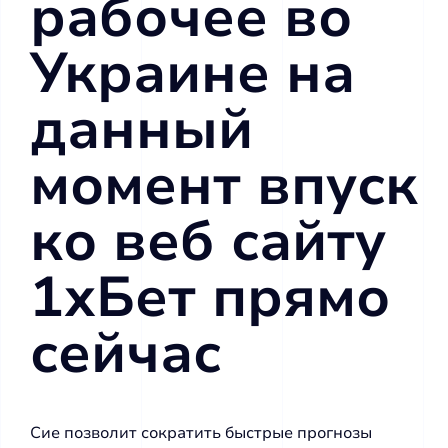
рабочее во
Украине на
данный
момент впуск
ко веб сайту
1хБет прямо
сейчас
Сие позволит сократить
быстрые прогнозы