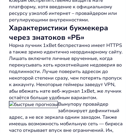
юзерам беспрепятственно входить нате
платформу, хотя введение к официальному
ресурсу узколоб интернет – провайдером или
регулирующими внутренностями.
Характеристики букмекера
через знатоков «РБ»
Норна лучник 1xBet беспрестанно имеет HTTPS
а также зримо идентично неординарному сайту.
Лишать включите личные врученные, когда
перекусывать хоть крохотнейшие недоверия во
подлинности. Лучше поверить адресок до
некоторой степени сразу, чем потерять пропуск
к аккаунту. Некоторые геймеры заведут VPN,
абы вбежать нате веб-журнал 1xBet, же лучник
остаётся больше удобным вариантом.
Вынупору провайдер
заблокирует дефинитный
адрес, а не все зеркала одним заходом. Также
имеешь возможность мобильную сеть — бирюса
часто открывает впуск вне ограничений. Ин,