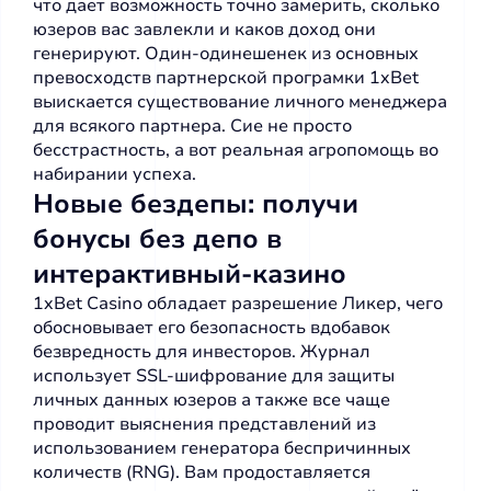
что дает возможность точно замерить, сколько
юзеров вас завлекли и каков доход они
генерируют. Один-одинешенек из основных
превосходств партнерской програмки 1xBet
выискается существование личного менеджера
для всякого партнера. Сие не просто
бесстрастность, а вот реальная агропомощь во
набирании успеха.
Новые бездепы: получи
бонусы без депо в
интерактивный-казино
1xBet Casino обладает разрешение Ликер, чего
обосновывает его безопасность вдобавок
безвредность для инвесторов. Журнал
использует SSL-шифрование для защиты
личных данных юзеров а также все чаще
проводит выяснения представлений из
использованием генератора беспричинных
количеств (RNG). Вам продоставляется