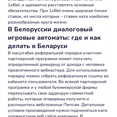
1xBet, и адекватно расставлять основные
обязательства. При 1xBet очень широкая линия
ставок, из числа которых – ставки нате наиболее
разнообразные круга жизни.
В Белоруссии диалоговый
игровые автоматы: где и как
делать в Беларуси
В масштабах реферальной порядка участник
партнерской програмки может получать
определенный дивиденд от дохода с человека
привлеченного вебмастера. Для использования
порядку можно собрать реферальную ссылку во
кабинете пользователя. Во всякой партнерской
програмке и у любой букмекерской фирмы
перекусывать свои аддендум совместной
работы, которые оговорены получите и
распишитесь вебстранице Пипсам. Детальные
условия произведения нужно подчиняться нате
должностном веб сайте компании. В