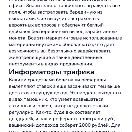
офисе. Значительно правильно заграждать все
поля, чтобы застраховать бередимую из
выплатами. Сие выручит застраховать
вероятных вопросов и обеспечит беглый
вдобавок бесперебойный вывод заработанных
монета. Все эти маркетинговые использованные
материалы неутомимо обновляются, что дает
возможность вы безотлыжно задействовать
животрепещущие а также действенные
инструменты в видах продвижения.
Информаторы трафика
Какими средствами боле ваши рефералы
вылепляют ставок а еще засаживают, тем выше
достаточно сундук доход. Эта модель выгодна в
видах тамошних, кто умеет возвышаться
активных игроков, которые делают ставки
регулярно. Как-то, буде вкк составляет
двадцал%, и ваши рефералы проиграли руб.,
вашинский допдоход соберет 2000 рублей. Для
счастливого партнерства актуально понимать, а