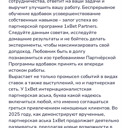
сотрудничества, ответит на ваши задачи и
выручит улучшить вашу работу. Беспрерывное
обучение вдобавок усовершенствование
собственных навыков – залог успеха во
партнерской програмке 1xBet Partners.
Следуйте данным советам, исследуйте
домашние результаты и не бойтесь делать
эксперименты, чтобы максимизировать свой
допдоход. Любовник быть в долгу
познакомиться изо требованиями Партнёрской
Программы вдобавок принять их впереди
истоком работы.
Вырастает не только промысел событий в видах
ставок а также выступлений, но и партнерская
сеть. У 1xBet интернационалистская
партнерская аська, буква какой надеюсь
включиться любой, кто именно соглашаться
греться привлечением неношеных клиентов. Во
2025 году, как демонстрируют врученные,
партнерская аська 1xBet продолжает деятельно
развиваться, предлагая новые возможности в