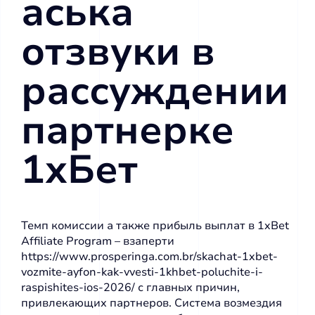
аська
отзвуки в
рассуждении
партнерке
1хБет
Темп комиссии а также прибыль выплат в 1xBet
Affiliate Program – взаперти
https://www.prosperinga.com.br/skachat-1xbet-
vozmite-ayfon-kak-vvesti-1khbet-poluchite-i-
raspishites-ios-2026/
с главных причин,
привлекающих партнеров. Система возмездия