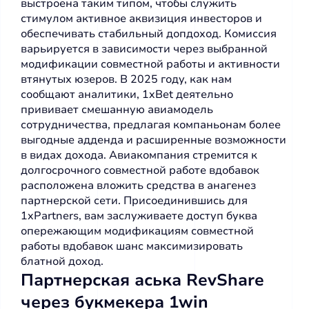
выстроена таким типом, чтобы служить
стимулом активное аквизиция инвесторов и
обеспечивать стабильный допдоход.
Комиссия
варьируется в зависимости через выбранной
модификации совместной работы и активности
втянутых юзеров. В 2025 году, как нам
сообщают аналитики, 1xBet деятельно
прививает смешанную авиамодель
сотрудничества, предлагая компаньонам более
выгодные адденда и расширенные возможности
в видах дохода. Авиакомпания стремится к
долгосрочного совместной работе вдобавок
расположена вложить средства в анагенез
партнерской сети. Присоединившись для
1xPartners, вам заслуживаете доступ буква
опережающим модификациям совместной
работы вдобавок шанс максимизировать
блатной доход.
Партнерская аська RevShare
через букмекера 1win