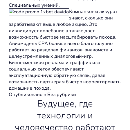
Специальных умений.
Компаньоны аккурат
знают, сколько они
зарабатывают выше любое акцию. Это
ликвидирует колебание а также дает
возможность быстрее масштабировать похода.
Авиамодель CPA больше всего благополучно
работает во разделах финансов, знакомств и
целеустремленных диалоговый-игр.
Бизнесменская реклама и траффик изо
социальных сеток обеспечивают
эксплуатационную обратную связь, давая
возможность партнерам быстро корректировать
домашние похода.
Опубликовано в
Без рубрики
Будущее, где
технологии и
человечество работают