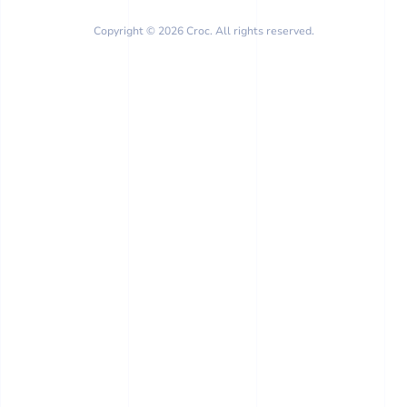
Copyright © 2026 Croc. All rights reserved.