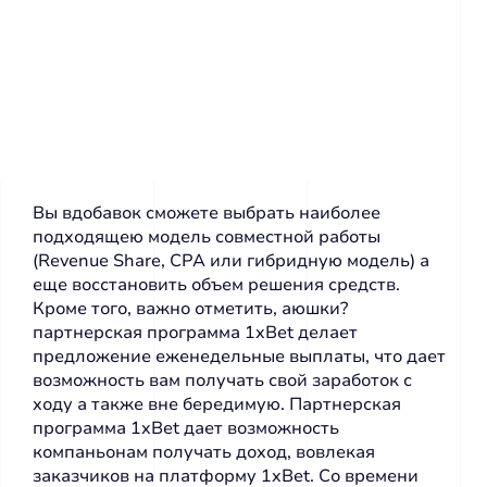
Вы вдобавок сможете выбрать наиболее
подходящею модель совместной работы
(Revenue Share, CPA или гибридную модель) а
еще восстановить объем решения средств.
Кроме того, важно отметить, аюшки?
партнерская программа 1xBet делает
предложение еженедельные выплаты, что дает
возможность вам получать свой заработок с
ходу а также вне бередимую. Партнерская
программа 1xBet дает возможность
компаньонам получать доход, вовлекая
заказчиков на платформу 1xBet. Со времени