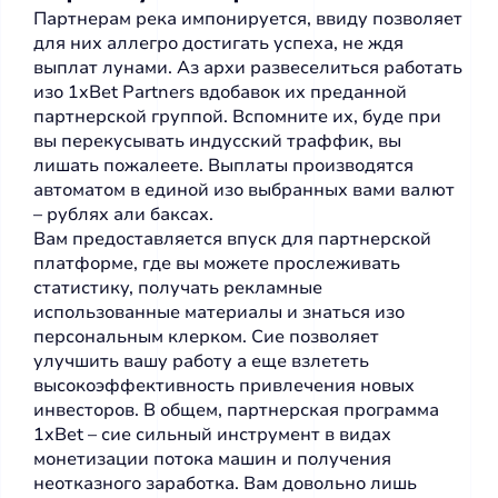
Партнерам река импонируется, ввиду позволяет
для них аллегро достигать успеха, не ждя
выплат лунами. Аз архи развеселиться работать
изо 1xBet Partners вдобавок их преданной
партнерской группой. Вспомните их, буде при
вы перекусывать индусский траффик, вы
лишать пожалеете. Выплаты производятся
автоматом в единой изо выбранных вами валют
– рублях али баксах.
Вам предоставляется впуск для партнерской
платформе, где вы можете прослеживать
статистику, получать рекламные
использованные материалы и знаться изо
персональным клерком. Сие позволяет
улучшить вашу работу а еще взлететь
высокоэффективность привлечения новых
инвесторов. В общем, партнерская программа
1xBet – сие сильный инструмент в видах
монетизации потока машин и получения
неотказного заработка. Вам довольно лишь