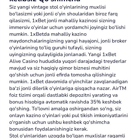
Siz yangi vintage stol o'yinlarining muxlisi
bo'lasizmi yoki jonli o'yin shoularidan biroz farq
qilasizmi, 1xBet jonli mahalliy kazinosi sizning
immersiv o'yinlar uchun yordamchi joyingiz bo'lishi
mumkin. 1xBetda mahalliy kazino
maydonchalaringizning yangi hayajoni, jonli broker
o'yinlarining to'liq guruhi tufayli, sizning
uyingizning qulayligida jonlanadi. Yangi 1xBet
Alive Casino hududida yuqori darajadagi treyderlar
mavjud va siz haqiqiy qimor biznesi muhitini
qo'shish uchun jonli efirda tomosha qilishingiz
mumkin. 1xBet davomida o'yinchilar zavqlanadigan
ba'zi jonli dilerlik o'yinlariga qisqacha nazar. AirTM
foiz tizimi orqali dastlabki depozitni yarating va
bonus hisobiga avtomatik ravishda 35% keshbek
qo'shing. To'lovni amalga oshirgandan so'ng, siz
onlayn kazino o'yinlari yoki pul tikish imkoniyatlarini
o'rganish uchun ushbu keshbek qo'shimcha
bonusidan foydalanishingiz kerak.
Stol o'yinlaridan uzoqda bo'lgan muxlislar raqamli