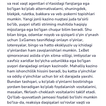
va real vaqt agentlari o'rtasidagi farqlarga ega
bo'lgan ko'plab alternativalarni, shuningdek,
blekjek, ruletka, bakkara va veb-pokerni topishlari
mumkin. Yangi jonli kazino nuqtasi juda ta'sirli
bo'lib, yuqori sifatli striming muhitida haqiqiy
mijozlarga ega bo'lgan chuqur bilim beradi. Shu
bilan birga, odamlar noyob va qiziqarli o'yin o'ynash
uchun 1xGames tasnifidagi onlayn o'yinlar,
lotereyalar, bingo va hatto eksklyuziv uy ichidagi
o'yinlardan ham zavqlanishlari mumkin. 1xBet
qimorxonasi aslida o'yin xilma-xilligi, imtiyozlar va
xavfsiz xaridlar bo'yicha ustunlikka ega bo'lgan
yuqori darajadagi onlayn kazinodir. Mahalliy kazino
ham ishonchlilik hissini beradi, bu katta o'yinchilar
va oddiy o'yinchilar uchun bir xil darajada yaxshi.
Bundan tashqari, u ko'plab o'yinlarni bostirishga
yordam beradigan ko'plab foydalanish vositalarini,
masalan, fikrlash-cheklash vositalarini taklif etadi.
Qo'llab-quvvatlash jamoasi foydali bo'lishi mumkin
bo'lsa-da, reaksiya daqiqalari so'rovlar vaqti va