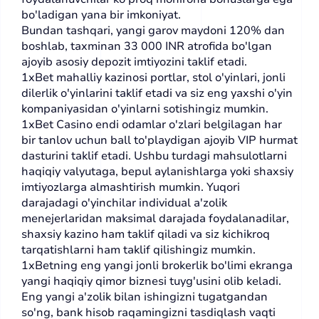
bo'ladigan yana bir imkoniyat.
Bundan tashqari, yangi garov maydoni 120% dan
boshlab, taxminan 33 000 INR atrofida bo'lgan
ajoyib asosiy depozit imtiyozini taklif etadi.
1xBet mahalliy kazinosi portlar, stol o'yinlari, jonli
dilerlik o'yinlarini taklif etadi va siz eng yaxshi o'yin
kompaniyasidan o'yinlarni sotishingiz mumkin.
1xBet Casino endi odamlar o'zlari belgilagan har
bir tanlov uchun ball to'playdigan ajoyib VIP hurmat
dasturini taklif etadi. Ushbu turdagi mahsulotlarni
haqiqiy valyutaga, bepul aylanishlarga yoki shaxsiy
imtiyozlarga almashtirish mumkin. Yuqori
darajadagi o'yinchilar individual a'zolik
menejerlaridan maksimal darajada foydalanadilar,
shaxsiy kazino ham taklif qiladi va siz kichikroq
tarqatishlarni ham taklif qilishingiz mumkin.
1xBetning eng yangi jonli brokerlik bo'limi ekranga
yangi haqiqiy qimor biznesi tuyg'usini olib keladi.
Eng yangi a'zolik bilan ishingizni tugatgandan
so'ng, bank hisob raqamingizni tasdiqlash vaqti