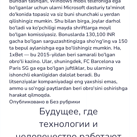
Bundan tashqari, Windows mobil telefoniga ega
bo'lganlar uchun ularni Microsoft dasturiy ta'minot
do'konida topasiz va siz buni shunchaki u yerdan
qilishingiz mumkin. Shu bilan birga, joylar darhol
bo'ladi va ko'pchiligi mayda shriftlarga moyil
bo'lgan komissiyasiz. Bonuslarda 130,100 INR
gacha bo'lgan sarguzashtingizga sho'ng'ing va 150
ta bepul aylanishga ega bo'lishingiz mumkin. Ha,
1xBet — bu 2015-yildan beri samarali bo'lgan
obro'li kazino. Ular, shuningdek, FC Barcelona va
Paris SG ga ega bo'lgan juftliklar, bu ularning
ishonchli ekanligidan dalolat beradi. Bu
litsenziyalar kompaniyadagi eng yaxshisi emas,
ammo u so'nggi paytlardan beri obro'sini oshirishga
harakat qilmoqda.
Опубликовано в
Без рубрики
Будущее, где
технологии и
человечество работают