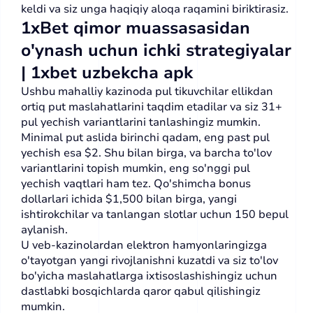
keldi va siz unga haqiqiy aloqa raqamini biriktirasiz.
1xBet qimor muassasasidan
o'ynash uchun ichki strategiyalar
| 1xbet uzbekcha apk
Ushbu mahalliy kazinoda pul tikuvchilar ellikdan
ortiq put maslahatlarini taqdim etadilar va siz 31+
pul yechish variantlarini tanlashingiz mumkin.
Minimal put aslida birinchi qadam, eng past pul
yechish esa $2. Shu bilan birga, va barcha to'lov
variantlarini topish mumkin, eng so'nggi pul
yechish vaqtlari ham tez. Qo'shimcha bonus
dollarlari ichida $1,500 bilan birga, yangi
ishtirokchilar va tanlangan slotlar uchun 150 bepul
aylanish.
U veb-kazinolardan elektron hamyonlaringizga
o'tayotgan yangi rivojlanishni kuzatdi va siz to'lov
bo'yicha maslahatlarga ixtisoslashishingiz uchun
dastlabki bosqichlarda qaror qabul qilishingiz
mumkin.