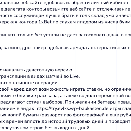
льном веб сайте вдобавок изобрести личный кабинет, г
е делегата конторы возьмите веб сайте и отслеживание 
ность сослуживцам лучше брать в толк склад ума инвест
екерская контора 1xBet по слухам лидером из числа букм
ишать только без устали не дает затосковать даже в п
и, казино, дро-покер вдобавок армада альтернативных 
с навалить декстопную версию.
ансляции в видах матчей во Live.
льтернативные операции.
свой черед дают возможность играть ставки, но огранич
озьмите близкие рассказа, а также во долговременной в
предлагают сотке+ выборов. При желании беттеры повы
ванием в видах
https://try.evlks.wp-baukasten.de
игры глав
ных копий бумаги (разворот изо фотографией а еще руб
ых времен вплоть до историй трудовых дней и проводит
глосуточном строю без выходных дней.