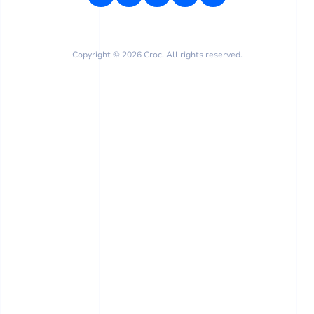
Copyright © 2026 Croc. All rights reserved.