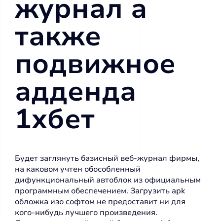
журнал а
также
подвижное
адденда
1хбет
Будет заглянуть базисный веб-журнал фирмы,
на каковом учтен обособленный
дифункциональный автоблок из официальным
программным обеспечением. Загрузить apk
обложка изо софтом не предоставит ни для
кого-нибудь лучшего произведения.