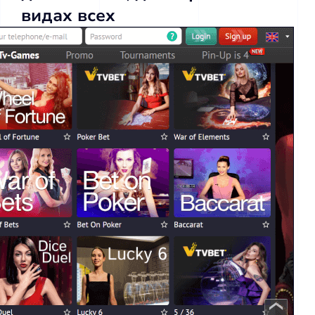
видах всех