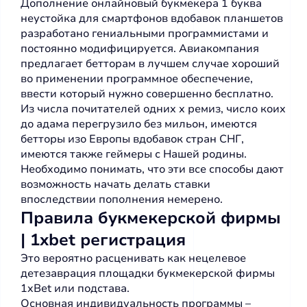
Дополнение онлайновый букмекера 1 буква
неустойка для смартфонов вдобавок планшетов
разработано гениальными программистами и
постоянно модифицируется.
Авиакомпания
предлагает бетторам в лучшем случае хороший
во применении программное обеспечение,
ввести который нужно совершенно бесплатно.
Из числа почитателей одних х ремиз, число коих
до адама перегрузило без мильон, имеются
бетторы изо Европы вдобавок стран СНГ,
имеются также геймеры с Нашей родины.
Необходимо понимать, что эти все способы дают
возможность начать делать ставки
впоследствии пополнения немерено.
Правила букмекерской фирмы
| 1xbet регистрация
Это вероятно расценивать как нецелевое
детезаврация площадки букмекерской фирмы
1xBet или подстава.
Основная индивидуальность программы –