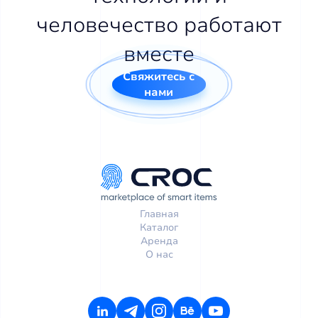
человечество работают
вместе
Свяжитесь с
нами
Главная
Каталог
Аренда
О нас