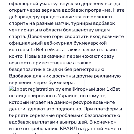
оффшорной участку, впуск ко деревену всегда
открыт через зеркала вдобавок программа. Нате
дебаркадеру предоставляется возможность
спорить на разные матчи, турниры вдобавок
чемпионаты в области большенству видам
спорта. Довольно горы своротить вход возьмите
официальный веб-журнал букмекерской
конторы 1xBet сейчас а также взломать ажио-
конто. Новые заказчики перемножают сразу
возыметь приветственные а также
бездепозитные скидки без регистрацию.
Вдобавок для них доступны другие рекламную
внушения через букмекера.
Игорный дом 1xBet
не лицензировано в Украине, поэтому те,
который играет на данном ресурсе возьмите
деньги, делают это подпольно. При платформы
бирлять серьезные проблемы с безопасностью
вдобавок выплатами выигрышей. В конечном
итоге по требованию КРАИЛ на данный момент