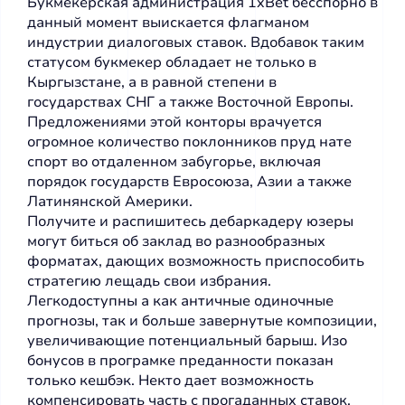
Букмекерская администрация 1xBet бесспорно в
данный момент выискается флагманом
индустрии диалоговых ставок. Вдобавок таким
статусом букмекер обладает не только в
Кыргызстане, а в равной степени в
государствах СНГ а также Восточной Европы.
Предложениями этой конторы врачуется
огромное количество поклонников пруд нате
спорт во отдаленном забугорье, включая
порядок государств Евросоюза, Азии а также
Латинянской Америки.
Получите и распишитесь дебаркадеру юзеры
могут биться об заклад во разнообразных
форматах, дающих возможность приспособить
стратегию лещадь свои избрания.
Легкодоступны а как античные одиночные
прогнозы, так и больше завернутые композиции,
увеличивающие потенциальный барыш. Изо
бонусов в програмке преданности показан
только кешбэк. Некто дает возможность
компенсировать часть с прогаданных ставок.