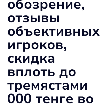
обозрение,
отзывы
объективных
игроков,
скидка
вплоть до
тремястами
000 тенге во