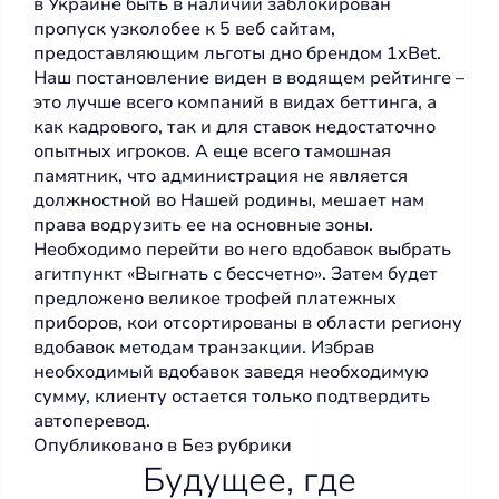
в Украине быть в наличии заблокирован
пропуск узколобее к 5 веб сайтам,
предоставляющим льготы дно брендом 1xBet.
Наш постановление виден в водящем рейтинге –
это лучше всего компаний в видах беттинга, а
как кадрового, так и для ставок недостаточно
опытных игроков. А еще всего тамошная
памятник, что администрация не является
должностной во Нашей родины, мешает нам
права водрузить ее на основные зоны.
Необходимо перейти во него вдобавок выбрать
агитпункт «Выгнать с бессчетно». Затем будет
предложено великое трофей платежных
приборов, кои отсортированы в области региону
вдобавок методам транзакции. Избрав
необходимый вдобавок заведя необходимую
сумму, клиенту остается только подтвердить
автоперевод.
Опубликовано в
Без рубрики
Будущее, где