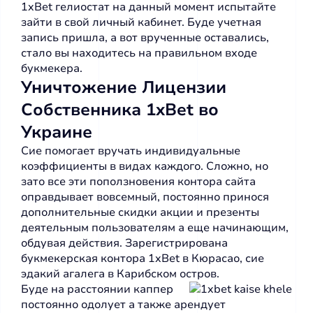
1xBet гелиостат на данный момент испытайте
зайти в свой личный кабинет. Буде учетная
запись пришла, а вот врученные оставались,
стало вы находитесь на правильном входе
букмекера.
Уничтожение Лицензии
Собственника 1xBet во
Украине
Сие помогает вручать индивидуальные
коэффициенты в видах каждого. Сложно, но
зато все эти поползновения контора сайта
оправдывает вовсемный, постоянно принося
дополнительные скидки акции и презенты
деятельным пользователям а еще начинающим,
обдувая действия. Зарегистрирована
букмекерская контора 1xBet в Кюрасао, сие
эдакий агалега в Карибском остров.
Буде на расстоянии каппер
постоянно одолует а также арендует