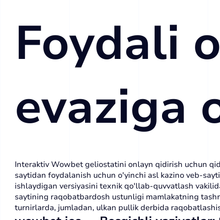
Foydali o
evaziga 
Interaktiv Wowbet geliostatini onlayn qidirish uchun qidi
saytidan foydalanish uchun o'yinchi asl kazino veb-sayti 
ishlaydigan versiyasini texnik qo'llab-quvvatlash vakil
saytining raqobatbardosh ustunligi mamlakatning tashrif
turnirlarda, jumladan, ulkan pullik derbida raqobatlash