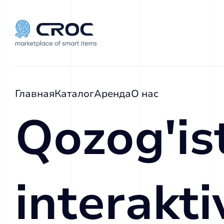
Главная
Каталог
Аренда
О нас
Qozog'i
interakti