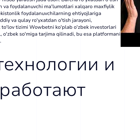
n va foydalanuvchi ma'lumotlari xalqaro maxfiylik
kistonlik foydalanuvchilarning ehtiyojlariga
ddiy va qulay ro'yxatdan o'tish jarayoni,
to'lov tizimi Wowbetni ko'plab o'zbek investorlari
 o'zbek so'miga tarjima qilinadi, bu esa platformani
.
технологии и
 работают