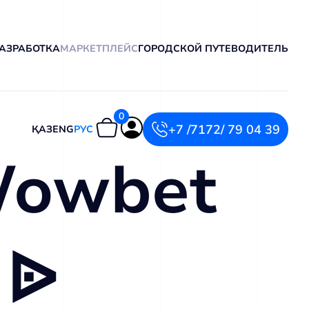
АЗРАБОТКА
МАРКЕТПЛЕЙС
ГОРОДСКОЙ ПУТЕВОДИТЕЛЬ
0
+7 /7172/ 79 04 39
ҚАЗ
ENG
РУС
Wowbet
 ᐉ