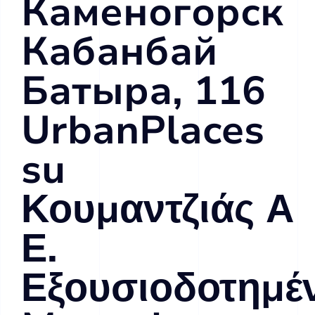
Каменогорск
Кабанбай
Батыра, 116
UrbanPlaces
su
Κουμαντζιάς Α
Ε.
Εξουσιοδοτημέ