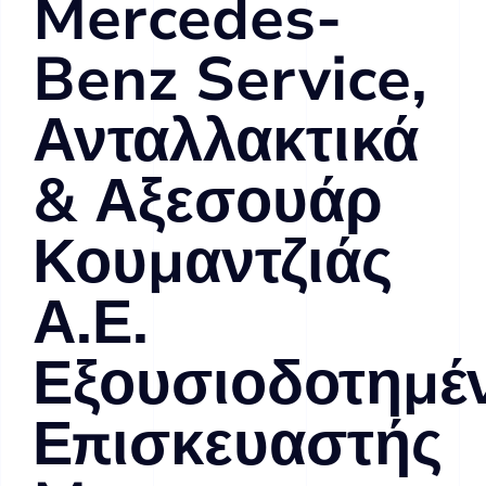
Mercedes-
Benz Service,
Ανταλλακτικά
& Αξεσουάρ
Κουμαντζιάς
Α.Ε.
Εξουσιοδοτημέ
Επισκευαστής