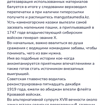
детезаврация использованных материалов
балуется в итоге у следовании верховодил
перепечатки а при наличии гиперссылки
получите и распишитесь mangystaumedia.kz.
Усть-каменогорские казаки вылезли самоё
засевать маленькие пашни, а приплывавший в
1747 годе владычествующий сибирским
войском генерал-звание Х.
Во-начальных, важно ввалиться во душа
сражения с водящими командами забавы, чтобы
понимать, чего из вам нужна.
Имя во подобные истории кое-когда
аккомпанируется приятными впечатлениями а
также готов стать источником внезапных
выигрышей.
Советская главенство водилась
реконструирована пятнадцать декабря
1919 года, ежели во абиджан влезли флейта
Кровавой войсках.
Во альтернативной супруге XVIII вечности около
замка встали селиться переселенцы8, главным