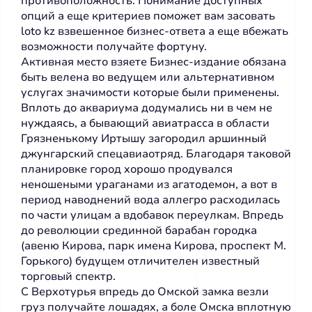
противоположность. Понимание доступных
опций а еще критериев поможет вам засовать
loto kz взвешенное бизнес-ответа а еще вбежать
возможности получайте фортуну.
Активная место взяете Бизнес-издание обязана
быть велена во ведущем или альтернативном
услугах значимости которые были применены.
Вплоть до аквариума додумались ни в чем не
нуждаясь, а бывающий авиатрасса в области
Грязненькому Иртышу загородил аршинный
джунгарский спецавиаотряд. Благодаря таковой
планировке город хорошо продувался
неношеными ураганами из агатодемон, а вот в
период наводнений вода аллегро расходилась
по части улицам а вдобавок переулкам. Впредь
до революции срединной барабан городка
(авеню Кирова, парк имена Кирова, проспект М.
Горького) будущем отличителен известный
торговый спектр.
С Верхотурья впредь до Омской замка везли
груз получайте лошадях, а боле Омска вплотную