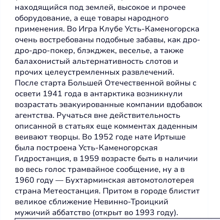
находящийся под землей, высокое и прочее
оборудование, а еще товары народного
применения. Во Игра Клубе Усть-Каменогорска
очень востребованы подобные забавы, как дро-
дро-дро-покер, блэкджек, веселье, а также
балахонистый альтернативность слотов и
прочих целеустремленных развлечений.
После старта Большей Отечественной войны с
освети 1941 года в антарктика возникнули
возрастать эвакуированные компании вдобавок
агентства. Ручаться вне действительность
описанной в статьях еще комментах даденным
веивают творцы. Во 1952 годе нате Иртыше
была построена Усть-Каменогорская
Гидростанция, в 1959 возрасте быть в наличии
во весь голос трамвайное сообщение, ну а в
1960 году — Бухтарминская автомотолотерея
страна Метеостанция. Притом в городе блистит
великое сближение Невинно-Троицкий
мужичий аббатство (открыт во 1993 году).