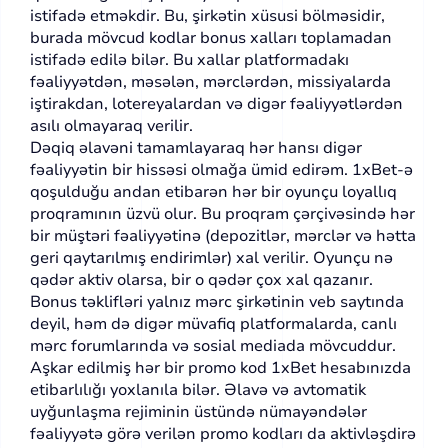
istifadə etməkdir. Bu, şirkətin xüsusi bölməsidir,
burada mövcud kodlar bonus xalları toplamadan
istifadə edilə bilər. Bu xallar platformadakı
fəaliyyətdən, məsələn, mərclərdən, missiyalarda
iştirakdan, lotereyalardan və digər fəaliyyətlərdən
asılı olmayaraq verilir.
Dəqiq əlavəni tamamlayaraq hər hansı digər
fəaliyyətin bir hissəsi olmağa ümid edirəm. 1xBet-ə
qoşulduğu andan etibarən hər bir oyunçu loyallıq
proqramının üzvü olur. Bu proqram çərçivəsində hər
bir müştəri fəaliyyətinə (depozitlər, mərclər və hətta
geri qaytarılmış endirimlər) xal verilir. Oyunçu nə
qədər aktiv olarsa, bir o qədər çox xal qazanır.
Bonus təklifləri yalnız mərc şirkətinin veb saytında
deyil, həm də digər müvafiq platformalarda, canlı
mərc forumlarında və sosial mediada mövcuddur.
Aşkar edilmiş hər bir promo kod 1xBet hesabınızda
etibarlılığı yoxlanıla bilər. Əlavə və avtomatik
uyğunlaşma rejiminin üstündə nümayəndələr
fəaliyyətə görə verilən promo kodları da aktivləşdirə