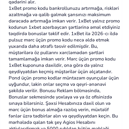
qədərini alır.
1xBet promo kodu bankrollunuzu artırmağa, riskləri
azaltmağa və qalib gəlmək şansınızı maksimum
dərəcədə artırmağa imkan verir. 1xBet yalnız promo
kodunun
1xbet azerbaycan
şərtlərinə əməl etdiyiniz
təqdirdə bonuslar təklif edir. 1xBet ilə 2026-cı ildə
pulsuz mərc üçün promo kodu necə əldə etmək
yuxarıda daha ətraflı təsvir edilmişdir. Bu,
müştərilərə öz pullarını xərcləmədən şərtləri
tamamlamağa imkan verir. Mərc üçün promo kodu
1xBet kuponuna daxildir, ona görə də yalnız
qeydiyyatdan keçmiş müştərilər üçün əlçatandır.
Pond üçün promo kodlar müntəzəm oyunçular üçün
uyğundur, lakin onlar seçmə və qeyri-ənənəvi
şəkildə verilir. Bonusu Reklam bölməsində,
Bonuslar sekmesinde yoxlaya və ya öz ofisinizdə
sınaya bilərsiniz. Şəxsi Hesabınıza daxil olun və
mərc üçün bonus almağa razılıq verin, müxtəlif
fənlər üzrə tədbirlər alın və qeydiyyatdan keçin. Bu
mərhələdə qalan tək şey Agios Hesabını
aktivləşdirmək və 5000 rubldan bütün məbləği