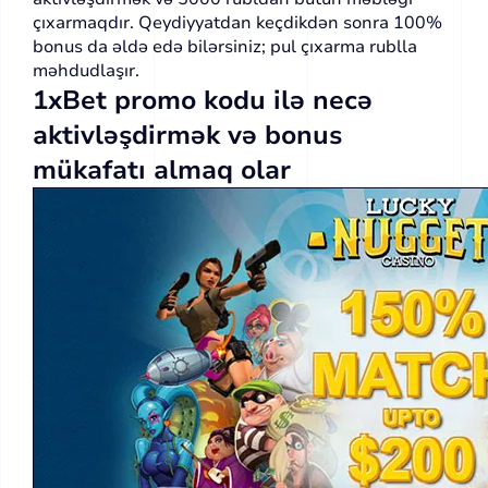
çıxarmaqdır. Qeydiyyatdan keçdikdən sonra 100%
bonus da əldə edə bilərsiniz; pul çıxarma rublla
məhdudlaşır.
1xBet promo kodu ilə necə
aktivləşdirmək və bonus
mükafatı almaq olar