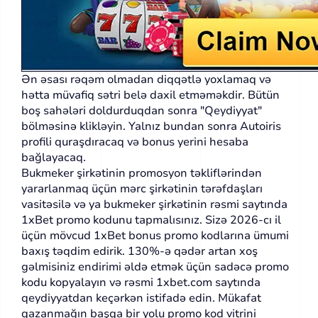
Ən əsası rəqəm olmadan diqqətlə yoxlamaq və
hətta müvafiq sətri belə daxil etməməkdir. Bütün
boş sahələri doldurduqdan sonra "Qeydiyyat"
bölməsinə klikləyin. Yalnız bundan sonra Autoiris
profili quraşdıracaq və bonus yerini hesaba
bağlayacaq.
Bukmeker şirkətinin promosyon təkliflərindən
yararlanmaq üçün mərc şirkətinin tərəfdaşları
vasitəsilə və ya bukmeker şirkətinin rəsmi saytında
1xBet promo kodunu tapmalısınız. Sizə 2026-cı il
üçün mövcud 1xBet bonus promo kodlarına ümumi
baxış təqdim edirik. 130%-ə qədər artan xoş
gəlmisiniz endirimi əldə etmək üçün sadəcə promo
kodu kopyalayın və rəsmi 1xbet.com saytında
qeydiyyatdan keçərkən istifadə edin. Mükafat
qazanmağın başqa bir yolu promo kod vitrini